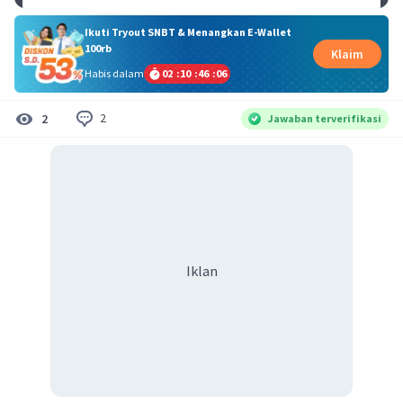
Ikuti Tryout SNBT & Menangkan E-Wallet
100rb
Klaim
Habis dalam
02
:
10
:
46
:
05
2
2
Jawaban terverifikasi
Iklan