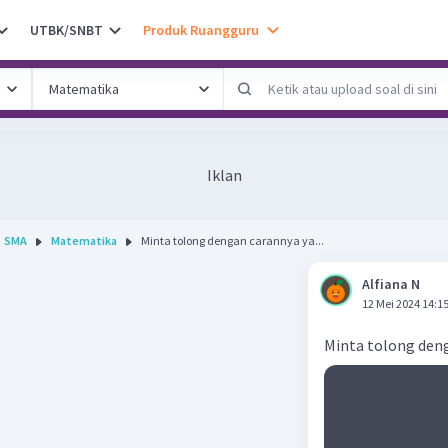
UTBK/SNBT
Produk Ruangguru
Iklan
SMA
Matematika
Minta tolong dengan carannya ya...
Alfiana N
12 Mei 2024 14:1
Minta tolong den