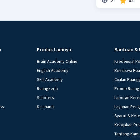
21
0.0
u
Produk Lainnya
Bantuan & 
Brain Academy Online
Kredensial P
English Academy
Beasiswa Ru
Skill Academy
Cicilan Ruang
Ruangkerja
Promo Ruang
Schoters
Laporan Kere
ess
Kalananti
Layanan Pen
Syarat & Ket
Kebijakan Pri
Tentang Kami