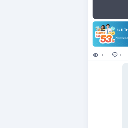
Ikuti T
Habis d
1
1