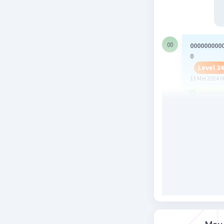
00
000000000
0
Level 24
13 Mei 2024 0
Jawaban 
Aljabar
(4x² + 6)/(
= 2(2x² + 3
= -5
Beri R
Alfi
13 Me