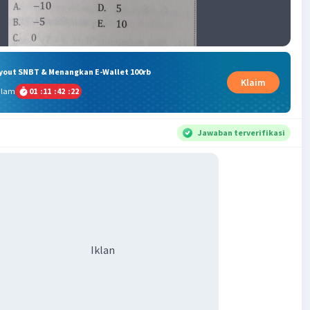
ryout SNBT & Menangkan E-Wallet 100rb
Klaim
alam
01
:
11
:
42
:
21
Jawaban terverifikasi
Iklan