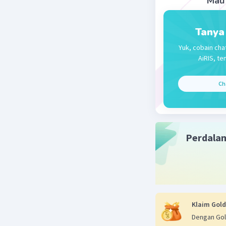
Mau 
Ter
Tanya
Yuk, cobain cha
AiRIS, te
Ch
Perdala
Klaim Gold
Dengan Gol