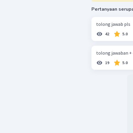
Pertanyaan serup
tolong jawab pls
42
5.0
tolong jawaban +
19
5.0