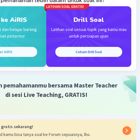
pemahaman lebih dalam untuk soal ini?
imakasih ya✨
LATIHAN SOAL GRATIS!
 ke AiRIS
Drill Soal
t dan belajar bareng
Latihan soal sesuai topik yang kamu mau
man pintarmu!
untuk persiapan ujian
at AiRIS
Cobain Drill Soal
Iklan
m pemahamanmu bersama Master Teacher
di sesi Live Teaching, GRATIS!
 gratis sekarang!
d kamu bisa tanya soal ke Forum sepuasnya, lho.