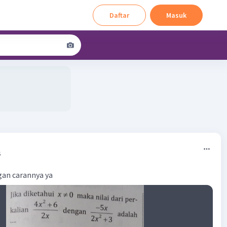
Daftar
Masuk
5
gan carannya ya