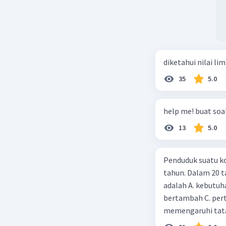
diketahui nilai li
35
5.0
help me! buat soal
13
5.0
Penduduk suatu ko
tahun. Dalam 20 
adalah A. kebutuh
bertambah C. per
memengaruhi tata