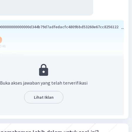
000000000000000d344b79d7adfedacfc4809bbd53260e67cc8256122
0:46
terverifikasi
2x) × (-5x)/(2x² + 3)
Buka akses jawaban yang telah terverifikasi
)/(2) × (-5)/(2x² + 3)
Lihat Iklan
·
0.0
(
0
)
Balas
ating
ana N
Level 19
i 2024 12:52