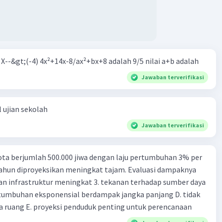
m X--&gt;(-4) 4x²+14x-8/ax²+bx+8 adalah 9/5 nilai a+b adalah
Jawaban terverifikasi
 ujian sekolah
Jawaban terverifikasi
ta berjumlah 500.000 jiwa dengan laju pertumbuhan 3% per
tahun diproyeksikan meningkat tajam. Evaluasi dampaknya
an infrastruktur meningkat 3. tekanan terhadap sumber daya
tumbuhan eksponensial berdampak jangka panjang D. tidak
 ruang E. proyeksi penduduk penting untuk perencanaan