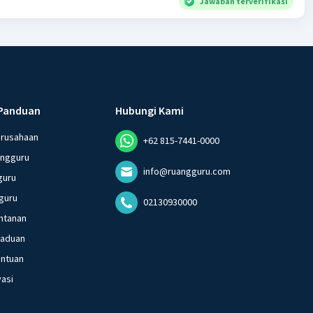
Jawaban terverifikasi
Panduan
Hubungi Kami
erusahaan
+62 815-7441-0000
angguru
info@ruangguru.com
guru
guru
02130930000
ntanan
gaduan
entuan
vasi