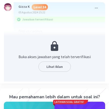
Gizza K
Level 34
05 Agustus 2024 15:22
Jawaban terverifikasi
Gini ya carinya
Buka akses jawaban yang telah terverifikasi
Lihat Iklan
·
0.0
(
0
)
Balas
Beri Rating
Mau pemahaman lebih dalam untuk soal ini?
LATIHAN SOAL GRATIS!