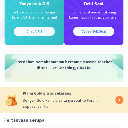
Tanya ke AiRIS
Drill Soal
Yuk, cobain chat dan belajar
Latihan soal sesuai topik yang
Iklan
bareng AiRIS, teman pintarmu!
kamu mau untuk persiapan ujian
Chat AiRIS
Cobain Drill Soal
Perdalam pemahamanmu bersama Master Teacher
di sesi Live Teaching, GRATIS!
Klaim Gold gratis sekarang!
Dengan Gold kamu bisa tanya soal ke Forum
sepuasnya, lho.
Pertanyaan serupa