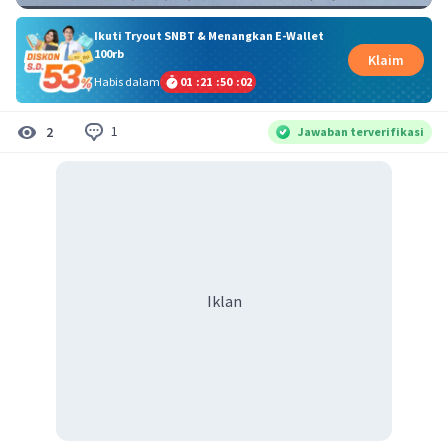
Ikuti Tryout SNBT & Menangkan E-Wallet
100rb
Klaim
Habis dalam
01
:
21
:
50
:
01
1
2
Jawaban terverifikasi
Iklan