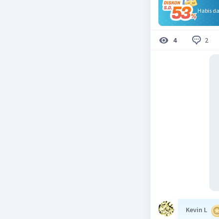
Habis d
2
4
Kevin L