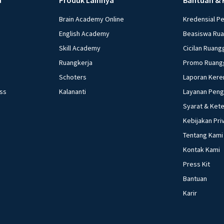
kepada apresiasi 
Brain Academy Online
Kredensial P
moneter yang pali
bunga bank b. Mem
English Academy
Beasiswa Ru
masyarakat d. Me
Skill Academy
Cicilan Ruang
Akibat yang ditimb
Ruangkerja
Promo Ruang
kebijakan moneter
Schoters
Laporan Kere
tetap b. Output b
ess
Kalananti
Layanan Pen
naik d. Output tur
Syarat & Ket
bawah ini yang ti
pengaturan jumlah 
Kebijakan Pri
moneter ekspansif
Tentang Kami
Market Operation)
Kontak Kami
Policy)/ Tight Mon
Press Kit
Meningkatkan jumlah barang di
Bantuan
dolar mengalami 
Karir
barang impor men
Bank Indonesia ad
membayar utang b.