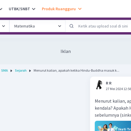
UTBK/SNBT
Produk Ruangguru
Iklan
SMA
Sejarah
Menurut kalian, apakah ketika Hindu-Buddha masuk k...
R R
27 Mei 2024 12:5
Menurut kalian, a
kendala? Apakah 
sebelumnya (sink
Ikuti T