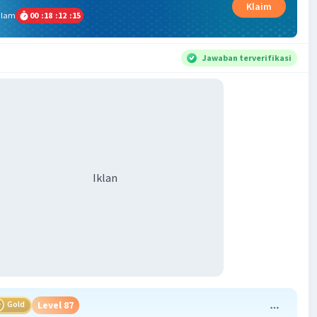
Klaim
alam
00
:
18
:
12
:
15
Jawaban terverifikasi
Iklan
Gold
Level 87