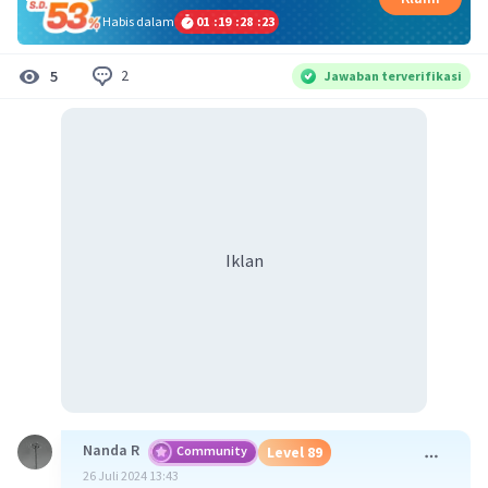
Habis dalam
01
:
19
:
28
:
23
2
5
Jawaban terverifikasi
Iklan
Nanda R
Community
Level 89
26 Juli 2024 13:43