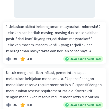
dengan ideologi lain yang mungkin lebih
fokus pada aspek tertentu, seperti
kapitalisme atau komunisme.
1. Jelaskan akibat keberagaman masyarakat Indonesia! 2.
Keseimbangan antara Agama dan Negara:
Jelaskan dan berilah masing-masing dua contoh akibat
Pancasila tidak menjadikan satu agama
positif dari konflik yang terjadi dalam masyarakat! 3.
sebagai agama negara, tetapi tetap
Jelaskan macam-macam konflik yang terjadi akibat
mengakui pentingnya nilai-nilai agama
keberagaman masyarakat dan berilah contohnya! 4.
dalam kehidupan sosial. Ini menciptakan
Mengapa dalam masyarakat yang memiliki keberagaman
38
4.0
Jawaban terverifikasi
ruang bagi kebebasan beragama dan
diperlukan harmoni? 5. Indonesia merupakan negara yang
harmoni antar umat beragama.
kaya akan keberagaman baik dilihat dari agama, suku, ras,
Untuk mengendalikan inflasi, pemerintah dapat
bahasa, dan budaya. Berdasarkan pernyataan tersebut,
Demokrasi dan Partisipasi:
melakukan kebijakan moneter .... a. Ekspansif dengan
apa yang dapat kalian lakukan untuk menjaga
menaikkan reserve requirement ratio b. Ekspansif dengan
keberagaman supaya terhindar dari konflik?
Pancasila mendukung prinsip demokrasi
menurunkan reserve requirement ratio c. Kontraktif
dan partisipasi aktif masyarakat dalam
dengan menaikkan reserve requirement ratio d. Kontraktif
proses politik, yang penting untuk
dengan menurunkan reserve requirement ratio e.
36
0.0
Jawaban terverifikasi
menjaga keterlibatan dan suara rakyat