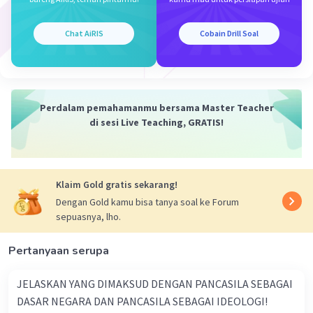
Pancasila dirumuskan oleh para pendiri
bangsa Indonesia pada tahun 1945 sebagai
Chat AiRIS
Cobain Drill Soal
hasil dari konsensus nasional. Mereka
memandang Pancasila sebagai dasar yang
dapat menyatukan berbagai kepentingan
dan aspirasi bangsa yang baru merdeka.
Perdalam pemahamanmu bersama Master Teacher
di sesi Live Teaching, GRATIS!
Nilai-nilai Universal:
Pancasila mengandung nilai-nilai universal
seperti keadilan sosial, kemanusiaan,
Klaim Gold gratis sekarang!
persatuan, demokrasi, dan ketuhanan.
Dengan Gold kamu bisa tanya soal ke Forum
Nilai-nilai ini dianggap relevan dan bisa
sepuasnya, lho.
diterima oleh berbagai lapisan
masyarakat.
Pertanyaan serupa
Keseimbangan Antara Hak Individu dan
JELASKAN YANG DIMAKSUD DENGAN PANCASILA SEBAGAI
Kepentingan Umum:
DASAR NEGARA DAN PANCASILA SEBAGAI IDEOLOGI!