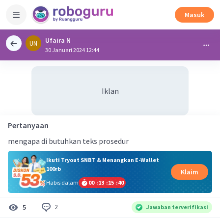
Masuk
Ufaira N
UN
30 Januari 2024 12:44
Iklan
Pertanyaan
mengapa di butuhkan teks prosedur
Ikuti Tryout SNBT & Menangkan E-Wallet
100rb
Klaim
Habis dalam
00
:
13
:
15
:
40
2
5
Jawaban terverifikasi