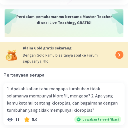
melakukan sesuatu dan memberikan
petunjuk jelas agar mendapatkan hasil
maksimal.
Perdalam pemahamanmu bersama Master Teacher
di sesi Live Teaching, GRATIS!
Struktur Teks Prosedur :
1. Tujuan
2. Material
Klaim Gold gratis sekarang!
3. Langkah-Langkah
Dengan Gold kamu bisa tanya soal ke Forum
4. Penegasan Ulang / Kesimpulan
sepuasnya, lho.
Ciri-Ciri Teks Prosedur :
Pertanyaan serupa
Menggunakan kalimat perintah
;
1. Apakah kalian tahu mengapa tumbuhan tidak
Terdapat panduan yang harus dilakukan;
selamanya mempunyai klorofil, mengapa? 2. Apa yang
Menggunakan kata kerja aktif;
kamu ketahui tentang kloroplas, dan bagaimana dengan
Menggunakan
konjungsi (kata hubung)
;
tumbuhan yang tidak mempunyai kloroplas?
Terdapat aturan dalam hal bahan atau
kegiatan;
11
5.0
Jawaban terverifikasi
Menggunakan kata keterangan untuk