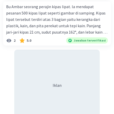
menyatakan rincian waktu, tempat dan
Bu Ambar seorang perajin kipas lipat. la mendapat
cara;
pesanan 500 kipas lipat seperti gambar di samping. Kipas
Terdapat isi kegiatan yang dilakukan
lipat tersebut terdiri atas 3 bagian yaitu kerangka dari
secara urut;
plastik, kain, dan pita perekat untuk tepi kain. Panjang
jari-jari kipas 21 cm, sudut pusatnya 162°, dan lebar kain 14
cm. Biaya kerangka dan tali sebesar Rp1.800,00 per buah,
·
5.0
(
1
)
Balas
Beri Rating
2
5.0
Jawaban terverifikasi
kain sebesar Rp40.000,00/m², dan pita perekat
Rp350,00/m. Kipas tersebut dijual dengan harga
Rp6.500,00 per buah. Tentukan total keuntungan yang
diperoleh Bu Ambar.
Iklan