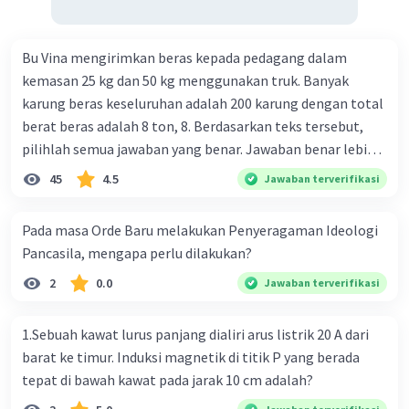
Bu Vina mengirimkan beras kepada pedagang dalam
kemasan 25 kg dan 50 kg menggunakan truk. Banyak
karung beras keseluruhan adalah 200 karung dengan total
berat beras adalah 8 ton, 8. Berdasarkan teks tersebut,
pilihlah semua jawaban yang benar. Jawaban benar lebih
dari satu. Banyak karung beras kemasan 25 kg adalah 50
45
4.5
Jawaban terverifikasi
buah. Banyak karung beras kemasan 50 kg adalah 150
buah. Total berat beras dalam kemasan 25 kg adalah 2
Pada masa Orde Baru melakukan Penyeragaman Ideologi
ton. Perbandingan berat beras kemasan 25 kg dan 50 kg
Pancasila, mengapa perlu dilakukan?
dalam truk adalah 1: 3. 9. Berdasarkan teks tersebut, jika
2
0.0
Jawaban terverifikasi
biaya setiap beras karung kecil adalah Rp7.500 dan karung
besar Rp14.000, berapakah biaya angkut semua beras yang
harus dibayar oleh Bu Vina? A. Rp2.540.000 C. Rp2.312.000 B.
1.Sebuah kawat lurus panjang dialiri arus listrik 20 A dari
Rp2.475.000 D. Rp2.280.000
barat ke timur. Induksi magnetik di titik P yang berada
tepat di bawah kawat pada jarak 10 cm adalah?