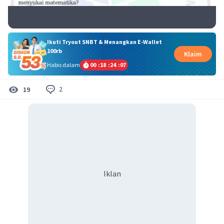
Ikuti Tryout SNBT & Menangkan E-Wallet
100rb
Klaim
Habis dalam
00
:
18
:
24
:
07
2
19
Iklan