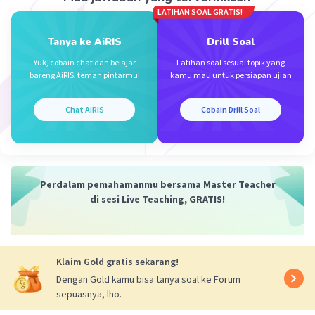
LATIHAN SOAL GRATIS!
Iklan
Tanya ke AiRIS
Drill Soal
·
0.0
(
0
)
Balas
Beri Rating
Yuk, cobain chat dan belajar
Latihan soal sesuai topik yang
bareng AiRIS, teman pintarmu!
kamu mau untuk persiapan ujian
Chat AiRIS
Cobain Drill Soal
Perdalam pemahamanmu bersama Master Teacher
di sesi Live Teaching, GRATIS!
Klaim Gold gratis sekarang!
Dengan Gold kamu bisa tanya soal ke Forum
sepuasnya, lho.