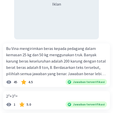
Iklan
Bu Vina mengirimkan beras kepada pedagang dalam
kemasan 25 kg dan 50 kg menggunakan truk. Banyak
karung beras keseluruhan adalah 200 karung dengan total
berat beras adalah 8 ton, 8. Berdasarkan teks tersebut,
pilihlah semua jawaban yang benar. Jawaban benar lebih
dari satu. Banyak karung beras kemasan 25 kg adalah 50
45
4.5
Jawaban terverifikasi
buah. Banyak karung beras kemasan 50 kg adalah 150
buah. Total berat beras dalam kemasan 25 kg adalah 2
2²+3²=
ton. Perbandingan berat beras kemasan 25 kg dan 50 kg
1
5.0
Jawaban terverifikasi
dalam truk adalah 1: 3. 9. Berdasarkan teks tersebut, jika
biaya setiap beras karung kecil adalah Rp7.500 dan karung