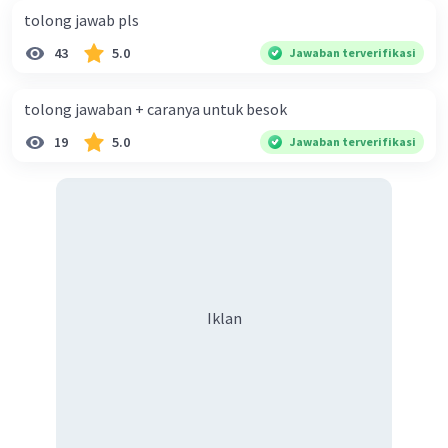
tolong jawab pls
43
5.0
Jawaban terverifikasi
tolong jawaban + caranya untuk besok
19
5.0
Jawaban terverifikasi
·
0.0
(
0
)
Balas
Beri Rating
Iklan