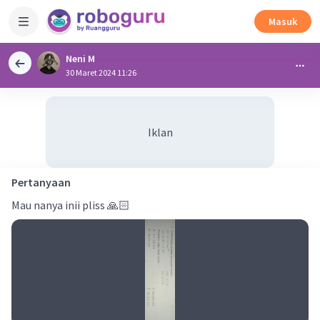
Masuk
Neni M
30 Maret 2024 11:26
Iklan
Pertanyaan
Mau nanya inii pliss 🙏🏻