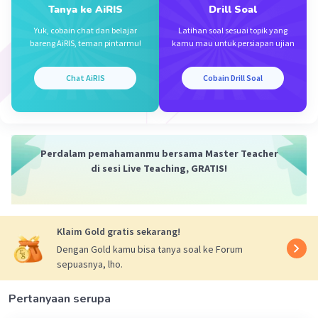
Tanya ke AiRIS
Drill Soal
·
5.0
(
2
)
Balas
Beri Rating
Yuk, cobain chat dan belajar
Latihan soal sesuai topik yang
bareng AiRIS, teman pintarmu!
kamu mau untuk persiapan ujian
Silvi M
Level 32
30 Maret 2024 12:55
Chat AiRIS
Cobain Drill Soal
Jawaban terverifikasi
Pernyataan yang benar (i), (ii), (iii)
Iklan
Pernyataan (iv) salah karena seharusnya a⁰=1
Perdalam pemahamanmu bersama Master Teacher
di sesi Live Teaching, GRATIS!
·
0.0
(
0
)
Balas
Beri Rating
E. Nur
Master Teacher
30 Maret 2024 17:45
Klaim Gold gratis sekarang!
Jawaban terverifikasi
Dengan Gold kamu bisa tanya soal ke Forum
sepuasnya, lho.
Jawaban : A. (i), (ii), (iii)
Pertanyaan serupa
Pembahasan pada gambar terlampir