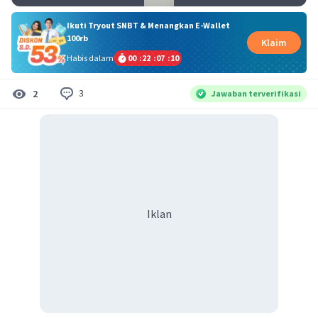
Ikuti Tryout SNBT & Menangkan E-Wallet
100rb
Klaim
Habis dalam
00
:
22
:
07
:
09
3
2
Jawaban terverifikasi
Iklan