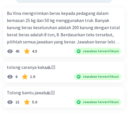
Bu Vina mengirimkan beras kepada pedagang dalam
kemasan 25 kg dan 50 kg menggunakan truk. Banyak
karung beras keseluruhan adalah 200 karung dengan total
berat beras adalah 8 ton, 8. Berdasarkan teks tersebut,
pilihlah semua jawaban yang benar. Jawaban benar lebih
dari satu. Banyak karung beras kemasan 25 kg adalah 50
45
4.5
Jawaban terverifikasi
buah. Banyak karung beras kemasan 50 kg adalah 150
buah. Total berat beras dalam kemasan 25 kg adalah 2
tolong caranya kaka🙏🏻
ton. Perbandingan berat beras kemasan 25 kg dan 50 kg
6
1.0
Jawaban terverifikasi
dalam truk adalah 1: 3. 9. Berdasarkan teks tersebut, jika
biaya setiap beras karung kecil adalah Rp7.500 dan karung
besar Rp14.000, berapakah biaya angkut semua beras yang
Tolong bantu jawab🙏🏻
harus dibayar oleh Bu Vina? A. Rp2.540.000 C. Rp2.312.000 B.
21
5.0
Jawaban terverifikasi
Rp2.475.000 D. Rp2.280.000