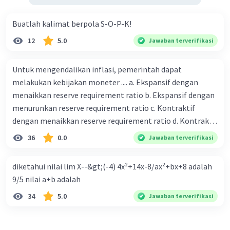
Buatlah kalimat berpola S-O-P-K!
12
5.0
Jawaban terverifikasi
Untuk mengendalikan inflasi, pemerintah dapat
melakukan kebijakan moneter .... a. Ekspansif dengan
menaikkan reserve requirement ratio b. Ekspansif dengan
menurunkan reserve requirement ratio c. Kontraktif
dengan menaikkan reserve requirement ratio d. Kontraktif
dengan menurunkan reserve requirement ratio e.
36
0.0
Jawaban terverifikasi
Ekspansif dengan menaikkan tingkat diskonto Bila Bank
Indonesia melakukan kebijakan moneter ekspansif,
diketahui nilai lim X--&gt;(-4) 4x²+14x-8/ax²+bx+8 adalah
ceteris paribus maka .... a. Menimbulkan inflasi di mana
9/5 nilai a+b adalah
bentuk kurva jumlah uang beredar (penawaran uang) naik
34
5.0
Jawaban terverifikasi
dari kiri bawah ke kanan atas b. Menimbulkan deflasi di
mana bentuk kurva jumlah uang beredar (penawaran
uang) naik dari kiri bawah ke kanan atas c. Tingkat bunga