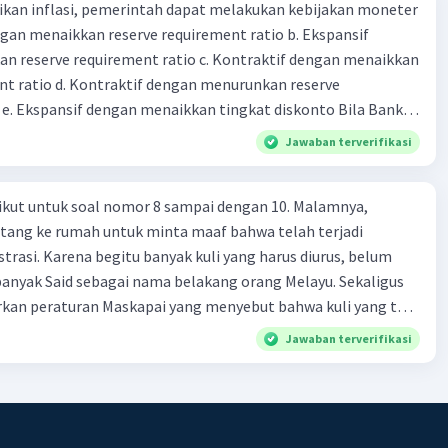
kan inflasi, pemerintah dapat melakukan kebijakan moneter
dengan menaikkan reserve requirement ratio b. Ekspansif
n reserve requirement ratio c. Kontraktif dengan menaikkan
nt ratio d. Kontraktif dengan menurunkan reserve
. Ekspansif dengan menaikkan tingkat diskonto Bila Bank
n kebijakan moneter ekspansif, ceteris paribus maka .... a.
Jawaban terverifikasi
asi di mana bentuk kurva jumlah uang beredar (penawaran
iri bawah ke kanan atas b. Menimbulkan deflasi di mana bentuk
ikut untuk soal nomor 8 sampai dengan 10. Malamnya,
 beredar (penawaran uang) naik dari kiri bawah ke kanan atas
tang ke rumah untuk minta maaf bahwa telah terjadi
meningkat di mana bentuk kurva jumlah uang beredar
trasi. Karena begitu banyak kuli yang harus diurus, belum
aik dari kiri bawah ke kanan atas d. Tingkat bunga turun di
anyak Said sebagai nama belakang orang Melayu. Sekaligus
 jumlah uang beredar (penawaran uang) naik dari kiri bawah
an peraturan Maskapai yang menyebut bahwa kuli yang tak
Tingkat bunga turun di mana bentuk kurva jumlah uang
 tak kan pernah naik pangkat. Ayah dengan penuh takzim
bijakan fiskal kontraktif dilakukan
Jawaban terverifikasi
san itu. Beliau bahkan menyampaikan simpatinya akan
a. Menurunkan pengeluaran pemerintah (G), menambah
s Mandor Djuasin mengelola ribuan kuli, dan betapa Ayah
fer (Tr) dan meningkatkan pemungutan pajak (Tx) b.
epada Mandor karena telah mengiriminya surat yang bagus
ngurangi Tr, dan meningkatkan Tx c. Menurunkan G,
pai nan terhormat pula, serta menandatangani sendiri surat
 menurunkan Tx d. Meningkatkan G, mengurangi Tr, dan