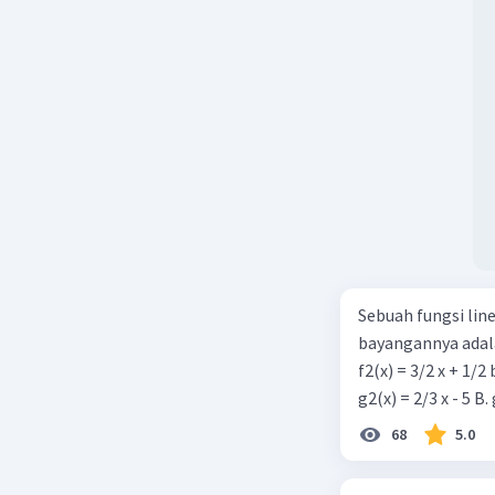
Sebuah fungsi linea
bayangannya adala
f2(x) = 3/2 x + 1/2
68
5.0