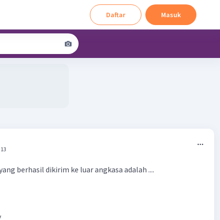
Daftar
Masuk
:13
ng berhasil dikirim ke luar angkasa adalah ....
y