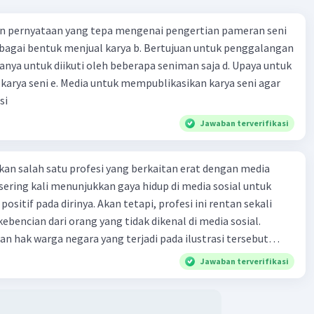
n pernyataan yang tepa mengenai pengertian pameran seni
ublikasikan karya seni agar
si
Jawaban terverifikasi
n salah satu profesi yang berkaitan erat dengan media
ni sering kali menunjukkan gaya hidup di media sosial untuk
sitif pada dirinya. Akan tetapi, profesi ini rentan sekali
bencian dari orang yang tidak dikenal di media sosial.
n hak warga negara yang terjadi pada ilustrasi tersebut
n 41Answer a. intoleransi beragama b. cyberbulling c.
Jawaban terverifikasi
rsekusi e. genosida