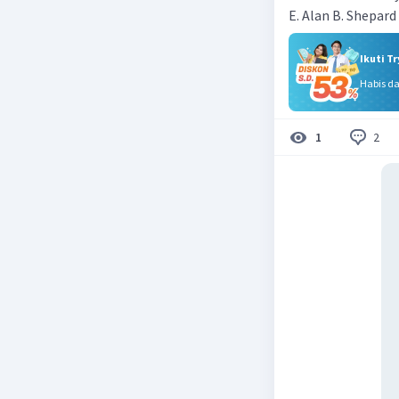
E. Alan B. Shepard
Ikuti T
Habis d
2
1