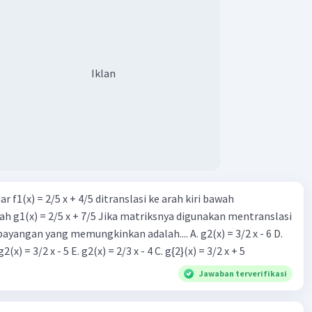
Iklan
r f1(x) = 2/5 x + 4/5 ditranslasi ke arah kiri bawah
h g1(x) = 2/5 x + 7/5 Jika matriksnya digunakan mentranslasi
 bayangan yang memungkinkan adalah.... A. g2(x) = 3/2 x - 6 D.
g2(x) = 2/3 x - 5 B. g2(x) = 3/2 x - 5 E. g2(x) = 2/3 x - 4 C. g{2}(x) = 3/2 x + 5
Jawaban terverifikasi