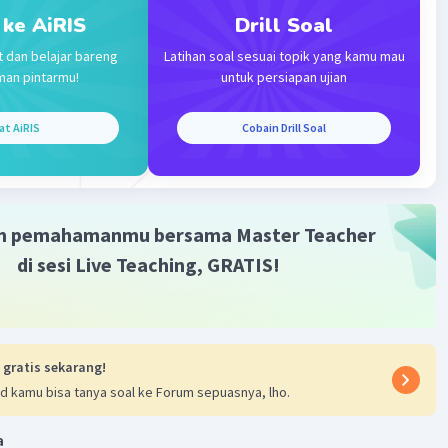
 ke AiRIS
Drill Soal
·
0.0
(
0
)
Balas
ating
t dan belajar bareng
Latihan soal sesuai topik yang kamu mau
man pintarmu!
untuk persiapan ujian
Community
Level 25
at AiRIS
Cobain Drill Soal
 11:40
garin
Iklan
m pemahamanmu bersama Master Teacher
·
0.0
(
0
)
Balas
ating
di sesi Live Teaching, GRATIS!
 gratis sekarang!
d kamu bisa tanya soal ke Forum sepuasnya, lho.
a