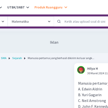
UTBK/SNBT
Produk Ruangguru
Iklan
SMA
Sejarah
Manusia pertama yang berhasil dikirim ke luar angk...
Hilya H
30 Maret 2024 11
Manusia pertama ya
A. Edwin Aldrin
B. Yuri Gagarin
C. Neil Amstrong
D. John F. Kenned