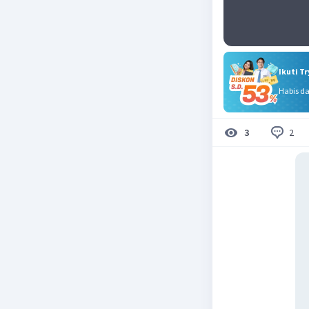
Ikuti T
Habis d
2
3