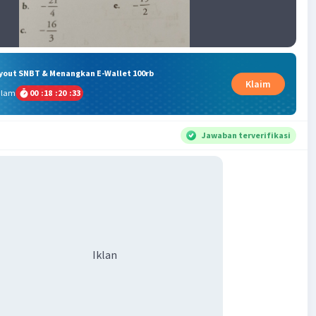
ryout SNBT & Menangkan E-Wallet 100rb
Klaim
alam
00
:
18
:
20
:
33
Jawaban terverifikasi
Iklan