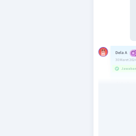
Dela A
30 Maret 2024
Jawaban 
Jawaban A
Koloid da
• Ukuran p
nm)
• Secara 
suspensi 
• Sistem k