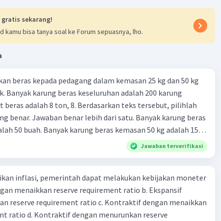
 gratis sekarang!
d kamu bisa tanya soal ke Forum sepuasnya, lho.
a
kan beras kepada pedagang dalam kemasan 25 kg dan 50 kg
. Banyak karung beras keseluruhan adalah 200 karung
 beras adalah 8 ton, 8. Berdasarkan teks tersebut, pilihlah
g benar. Jawaban benar lebih dari satu. Banyak karung beras
lah 50 buah. Banyak karung beras kemasan 50 kg adalah 150
 beras dalam kemasan 25 kg adalah 2 ton. Perbandingan berat
Jawaban terverifikasi
g dan 50 kg dalam truk adalah 1: 3. 9. Berdasarkan teks
ya setiap beras karung kecil adalah Rp7.500 dan karung besar
kan inflasi, pemerintah dapat melakukan kebijakan moneter
ah biaya angkut semua beras yang harus dibayar oleh Bu
dengan menaikkan reserve requirement ratio b. Ekspansif
00 C. Rp2.312.000 B. Rp2.475.000 D. Rp2.280.000
n reserve requirement ratio c. Kontraktif dengan menaikkan
nt ratio d. Kontraktif dengan menurunkan reserve