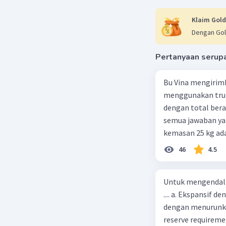
Klaim Gold
Dengan Gol
Pertanyaan serup
Bu Vina mengirim
menggunakan truk
dengan total berat
semua jawaban yan
kemasan 25 kg ada
buah. Total berat
46
4.5
beras kemasan 25 k
tersebut, jika bia
Untuk mengendali
Rp14.000, berapak
.... a. Ekspansif 
Vina? A. Rp2.540.0
dengan menurunka
reserve requireme