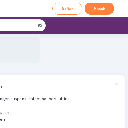
Daftar
Masuk
:44
ngan suspensi dalam hal berikut ini.
istem
tem