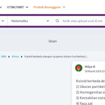
UTBK/SNBT
Produk Ruangguru
Iklan
SMA
Kimia
Koloid berbeda dengan suspensi dalam hal berikut i...
Hilya H
30 Maret 2024 23
Koloid berbeda de
1) Ukuran partikel
2) Homogenitas s
3) Kestabilan sis
4) Fasa zat