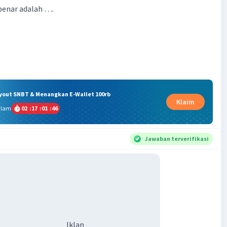
benar adalah ….
ryout SNBT & Menangkan E-Wallet 100rb
Klaim
alam
02
:
17
:
01
:
45
Jawaban terverifikasi
Iklan