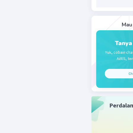
Baik kolo
Maka, per
dan (3).
Mau 
Beri R
Tanya
Yuk, cobain cha
Mazaya M
AiRIS, te
31 Maret 2024
Ch
A.
Beri R
Perdala