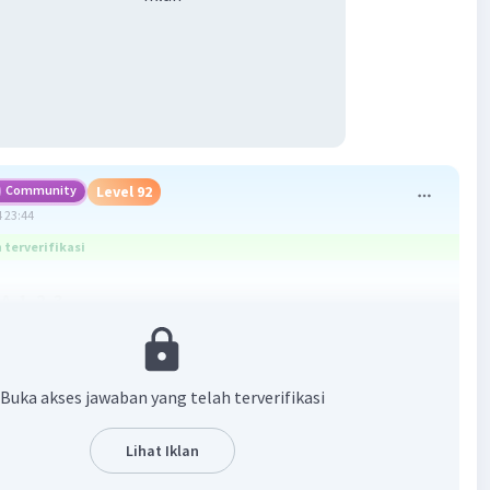
Community
Level 92
 23:44
terverifikasi
. 1, 2, 3
n suspensi memiliki perbedaan. Diantaranya :
artikel koloid lebih kecil (1 – 100 nm) dari suspensi (> 100
Buka akses jawaban yang telah terverifikasi
makroskopis, sistem koloid bersifat homogen, sedangkan
Lihat Iklan
heterogen
oloid lebih stabil, sedangkan suspensi tidak stabil