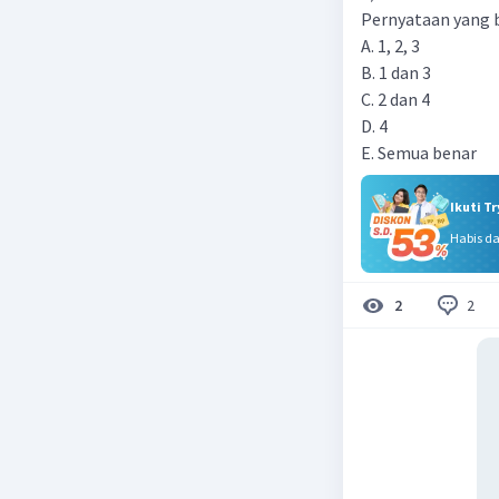
Pernyataan yang 
A. 1, 2, 3
B. 1 dan 3
C. 2 dan 4
D. 4
E. Semua benar
Ikuti T
Habis d
2
2