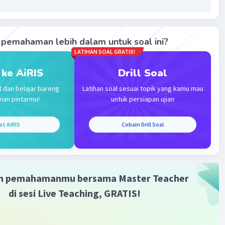
id maupun suspensi merupakan campuran dua fasa.
bedaan koloid dan suspensi ditunjukkan oleh nomor (1), (2)
pemahaman lebih dalam untuk soal ini?
LATIHAN SOAL GRATIS!
·
0.0
(
0
)
Balas
ating
 ke AiRIS
Drill Soal
t dan belajar bareng
Latihan soal sesuai topik yang kamu mau
Community
Level 25
man pintarmu!
untuk persiapan ujian
 01:16
at AiRIS
Cobain Drill Soal
Iklan
·
0.0
(
0
)
Balas
ating
m pemahamanmu bersama Master Teacher
di sesi Live Teaching, GRATIS!