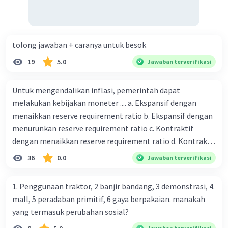
tolong jawaban + caranya untuk besok
19
5.0
Jawaban terverifikasi
Untuk mengendalikan inflasi, pemerintah dapat
melakukan kebijakan moneter .... a. Ekspansif dengan
menaikkan reserve requirement ratio b. Ekspansif dengan
menurunkan reserve requirement ratio c. Kontraktif
dengan menaikkan reserve requirement ratio d. Kontraktif
dengan menurunkan reserve requirement ratio e.
36
0.0
Jawaban terverifikasi
Ekspansif dengan menaikkan tingkat diskonto Bila Bank
Indonesia melakukan kebijakan moneter ekspansif,
1. Penggunaan traktor, 2 banjir bandang, 3 demonstrasi, 4.
ceteris paribus maka .... a. Menimbulkan inflasi di mana
mall, 5 peradaban primitif, 6 gaya berpakaian. manakah
bentuk kurva jumlah uang beredar (penawaran uang) naik
yang termasuk perubahan sosial?
dari kiri bawah ke kanan atas b. Menimbulkan deflasi di