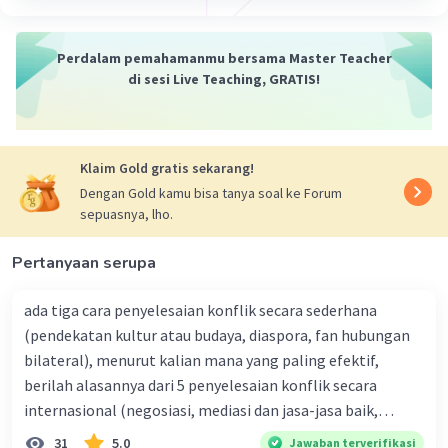
dampak negatif seperti kekerasan, seksisme,
homofobia, dan masalah kesehatan mental.
Penting untuk diingat bahwa toxic masculinity tidak
Perdalam pemahamanmu bersama Master Teacher
berarti bahwa semua aspek maskulinitas secara inheren
di sesi Live Teaching, GRATIS!
negatif. Sebaliknya, hal ini menyoroti efek merugikan
dari mematuhi secara kaku peran gender dan harapan
tradisional. Dengan mengakui dan mengatasi toxic
masculinity, individu dan masyarakat dapat bekerja
Klaim Gold gratis sekarang!
menuju promosi ekspresi maskulinitas yang lebih sehat
dan positif.
Dengan Gold kamu bisa tanya soal ke Forum
Secara keseluruhan, kesimpulan dari toxic masculinity
sepuasnya, lho.
adalah bahwa konsep ini menyoroti dampak negatif dari
norma-norma gender yang kaku dan perilaku yang
Pertanyaan serupa
terkait dengan maskulinitas tradisional. Dengan
menantang sikap yang merugikan ini dan
ada tiga cara penyelesaian konflik secara sederhana
mempromosikan ekspresi maskulinitas yang lebih
(pendekatan kultur atau budaya, diaspora, fan hubungan
sehat, kita dapat menciptakan masyarakat yang lebih
bilateral), menurut kalian mana yang paling efektif,
inklusif dan adil bagi semua individu.
berilah alasannya dari 5 penyelesaian konflik secara
·
0.0
(
0
)
Balas
Beri Rating
internasional (negosiasi, mediasi dan jasa-jasa baik,
konsiliasi, penyelidikan, dan penyelesaian di bawah
31
5.0
Jawaban terverifikasi