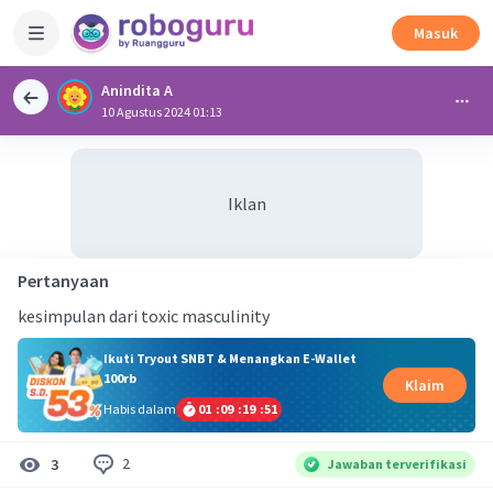
Masuk
Anindita A
10 Agustus 2024 01:13
Iklan
Pertanyaan
kesimpulan dari toxic masculinity
Ikuti Tryout SNBT & Menangkan E-Wallet
100rb
Klaim
Habis dalam
01
:
09
:
19
:
50
2
3
Jawaban terverifikasi