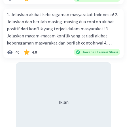
naungan organisasi PBB), menurut kalian mana yang
paling efektif, berilah alasannya
1. Jelaskan akibat keberagaman masyarakat Indonesia! 2.
Jelaskan dan berilah masing-masing dua contoh akibat
positif dari konflik yang terjadi dalam masyarakat! 3.
Jelaskan macam-macam konflik yang terjadi akibat
keberagaman masyarakat dan berilah contohnya! 4.
Mengapa dalam masyarakat yang memiliki keberagaman
40
4.0
Jawaban terverifikasi
diperlukan harmoni? 5. Indonesia merupakan negara yang
kaya akan keberagaman baik dilihat dari agama, suku, ras,
bahasa, dan budaya. Berdasarkan pernyataan tersebut,
apa yang dapat kalian lakukan untuk menjaga
keberagaman supaya terhindar dari konflik?
Iklan