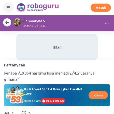
Masuk
Salwaarynd S
05 Mei 2024 03:34
Iklan
Pertanyaan
kenapa √10.064 hasilnya bisa menjadi 2√41? Caranya
gimana?
Ikuti Tryout SNBT & Menangkan E-Wallet
100rb
Klaim
Habis dalam
01
:
18
:
08
:
28
2
2