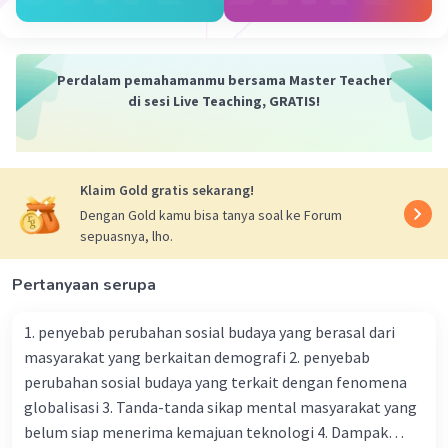
05 Mei 2024 03:51
10.064 hasilnya bisa menjadi 2√41 karena kita
menggunakan rumus luas permukaan kerucut
Perdalam pemahamanmu bersama Master Teacher
Iklan
yang diberikan, yaitu π * r * (r + t). Setelah
di sesi Live Teaching, GRATIS!
menghitung, kita mendapatkan hasil sekitar
17π. Namun, jika kita ingin mencari nilai numerik
yang lebih akurat, kita bisa menggantikan nilai π
Klaim Gold gratis sekarang!
dengan kira-kira nilai pi yaitu 3,14.
Dengan Gold kamu bisa tanya soal ke Forum
Jadi,
sepuasnya, lho.
Luas Permukaan Kerucut ≈ 17 * 3,14
≈ 53,54 cm²
Pertanyaan serupa
Dalam hal ini, hasilnya bisa menjadi 2√41
Semoga membantu yaa
1. penyebab perubahan sosial budaya yang berasal dari
masyarakat yang berkaitan demografi 2. penyebab
·
0.0
(
0
)
Balas
Beri Rating
perubahan sosial budaya yang terkait dengan fenomena
globalisasi 3. Tanda-tanda sikap mental masyarakat yang
belum siap menerima kemajuan teknologi 4. Dampak