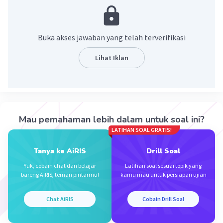
menunjukkan tempat atau lokasi. Dalam
konteks kalimat, "di sini" digunakan untuk
merujuk pada lokasi atau tempat yang sedang
Buka akses jawaban yang telah terverifikasi
dibicarakan dalam konteks pembicaraan atau
tulisan.
Lihat Iklan
·
0.0
(
0
)
Balas
Beri Rating
Mau pemahaman lebih dalam untuk soal ini?
LATIHAN SOAL GRATIS!
Tanya ke AiRIS
Drill Soal
Iklan
Yuk, cobain chat dan belajar
Latihan soal sesuai topik yang
bareng AiRIS, teman pintarmu!
kamu mau untuk persiapan ujian
Chat AiRIS
Cobain Drill Soal