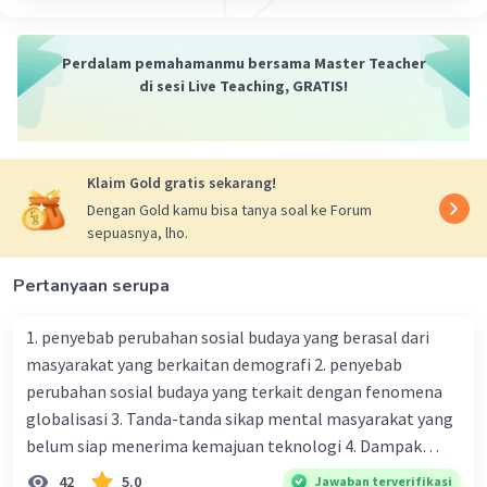
Perdalam pemahamanmu bersama Master Teacher
di sesi Live Teaching, GRATIS!
Klaim Gold gratis sekarang!
Dengan Gold kamu bisa tanya soal ke Forum
sepuasnya, lho.
Pertanyaan serupa
1. penyebab perubahan sosial budaya yang berasal dari
masyarakat yang berkaitan demografi 2. penyebab
perubahan sosial budaya yang terkait dengan fenomena
globalisasi 3. Tanda-tanda sikap mental masyarakat yang
belum siap menerima kemajuan teknologi 4. Dampak
modernisasi dalam kehidupan sosial masyarakat 5.
42
5.0
Jawaban terverifikasi