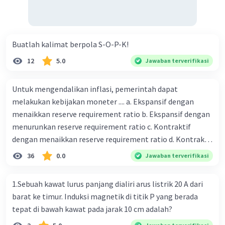
dilakukan perbankan 19. tugas Bank Indonesia 20. tugas
Bank Umum 21. kegiatan lembaga keuangan non-Bank 22.
kelembagaan keuangan non-bank yang memiliki kegiatan
Buatlah kalimat berpola S-O-P-K!
yang dilakukan dengan operasi simpan pinjam 23.
Lembaga keuangan non bank yang memiliki fungsi
12
5.0
Jawaban terverifikasi
sebagai penggerak investasi dengan memperhatikan dan
memasukan surat berharga 24. Nama lembaga keuangan
Untuk mengendalikan inflasi, pemerintah dapat
non bank yang bertugas mengatasi para rensumen 25.
melakukan kebijakan moneter .... a. Ekspansif dengan
Ciri" dari masyarakat ekonomi abad ke 21
menaikkan reserve requirement ratio b. Ekspansif dengan
menurunkan reserve requirement ratio c. Kontraktif
dengan menaikkan reserve requirement ratio d. Kontraktif
dengan menurunkan reserve requirement ratio e.
36
0.0
Jawaban terverifikasi
Ekspansif dengan menaikkan tingkat diskonto Bila Bank
Indonesia melakukan kebijakan moneter ekspansif,
1.Sebuah kawat lurus panjang dialiri arus listrik 20 A dari
ceteris paribus maka .... a. Menimbulkan inflasi di mana
barat ke timur. Induksi magnetik di titik P yang berada
bentuk kurva jumlah uang beredar (penawaran uang) naik
tepat di bawah kawat pada jarak 10 cm adalah?
dari kiri bawah ke kanan atas b. Menimbulkan deflasi di