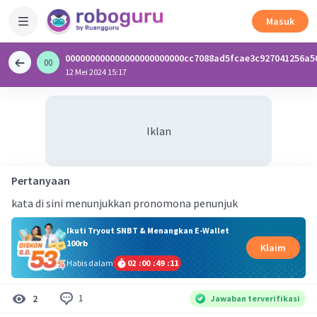
Masuk
000000000000000000000000cc7088ad5fcae3c927041256a5
00
0
12 Mei 2024 15:17
Iklan
Pertanyaan
kata di sini menunjukkan pronomona penunjuk
Ikuti Tryout SNBT & Menangkan E-Wallet
100rb
Klaim
Habis dalam
02
:
00
:
49
:
11
1
2
Jawaban terverifikasi