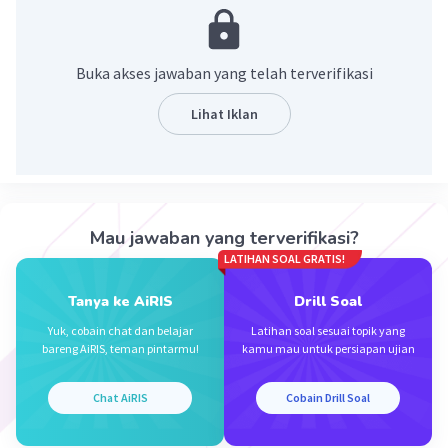
Najma K
Level 53
02 Juli 2026 02:19
Buka akses jawaban yang telah terverifikasi
1000289 + 282928292
Lihat Iklan
Iklan
·
0.0
(
0
)
Balas
Beri Rating
Mau jawaban yang terverifikasi?
LATIHAN SOAL GRATIS!
Tanya ke AiRIS
Drill Soal
Yuk, cobain chat dan belajar
Latihan soal sesuai topik yang
bareng AiRIS, teman pintarmu!
kamu mau untuk persiapan ujian
Chat AiRIS
Cobain Drill Soal