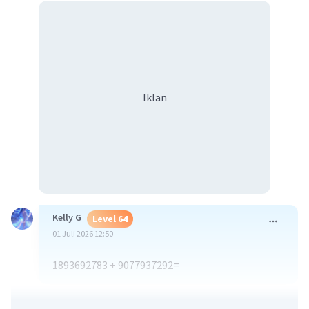
Iklan
Kelly G
Level 64
01 Juli 2026 12:50
1893692783 + 9077937292=
·
0.0
(
0
)
Balas
Beri Rating