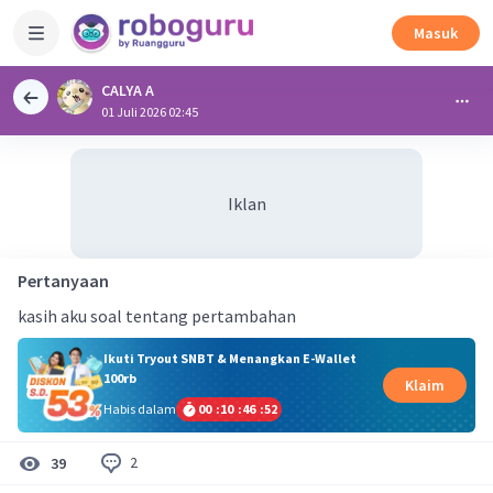
Masuk
CALYA A
01 Juli 2026 02:45
Iklan
Pertanyaan
kasih aku soal tentang pertambahan
Ikuti Tryout SNBT & Menangkan E-Wallet
100rb
Klaim
Habis dalam
00
:
10
:
46
:
52
2
39