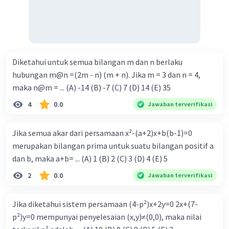
Diketahui untuk semua bilangan m dan n berlaku
hubungan m@n =(2m - n) (m + n). Jika m = 3 dan n = 4,
maka n@m = ... (A) -14 (B) -7 (C) 7 (D) 14 (E) 35
4
0.0
Jawaban terverifikasi
Jika semua akar dari persamaan x²-(a+2)x+b(b-1)=0
merupakan bilangan prima untuk suatu bilangan positif a
dan b, maka a+b= ... (A) 1 (B) 2 (C) 3 (D) 4 (E) 5
2
0.0
Jawaban terverifikasi
Jika diketahui sistem persamaan (4-p²)x+2y=0 2x+(7-
p²)y=0 mempunyai penyelesaian (x,y)≠(0,0), maka nilai