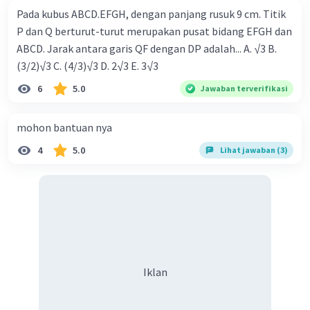
Pada kubus ABCD.EFGH, dengan panjang rusuk 9 cm. Titik
P dan Q berturut-turut merupakan pusat bidang EFGH dan
ABCD. Jarak antara garis QF dengan DP adalah... A. √3 B.
(3/2)√3 C. (4/3)√3 D. 2√3 E. 3√3
6
5.0
Jawaban terverifikasi
mohon bantuan nya
4
5.0
Lihat jawaban (3)
Iklan