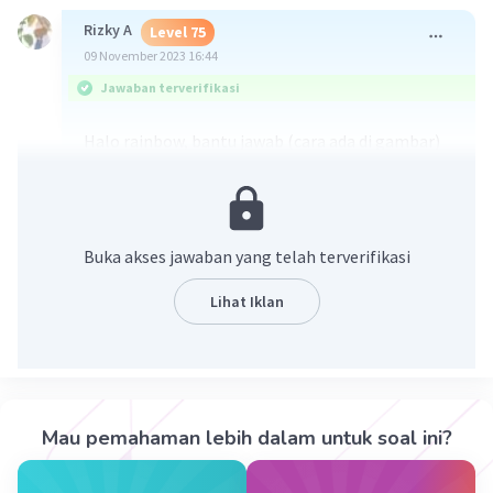
Rizky A
Level 75
09 November 2023 16:44
Jawaban terverifikasi
Halo rainbow, bantu jawab (cara ada di gambar)
bisa pakai konsep nilai mutlak ya...
Free to discuss
Buka akses jawaban yang telah terverifikasi
Lihat Iklan
·
0.0
(
0
)
Balas
Beri Rating
Mau pemahaman lebih dalam untuk soal ini?