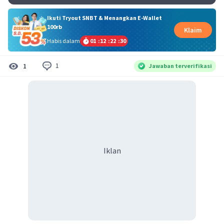
Ikuti Tryout SNBT & Menangkan E-Wallet
100rb
Klaim
Habis dalam
01
:
12
:
22
:
30
1
1
Jawaban terverifikasi
Iklan