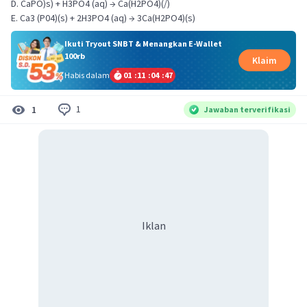
D. CaPO)s) + H3PO4 (aq) → Ca(H2PO4)(/)
E. Ca3 (P04)(s) + 2H3PO4 (aq) → 3Ca(H2PO4)(s)
Ikuti Tryout SNBT & Menangkan E-Wallet
100rb
Klaim
Habis dalam
01
:
11
:
04
:
47
1
1
Jawaban terverifikasi
Iklan