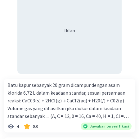
Iklan
Batu kapur sebanyak 20 gram dicampur dengan asam
klorida 6,72 L dalam keadaan standar, sesuai persamaan
reaksi: CaC03(s) + 2HCI(g) → CaCI2(aq) + H20(/) + C02(g)
Volume gas yang dihasilkan jika diukur dalam keadaan
standar sebanyak .... (A, C = 12, 0 = 16, Ca = 40, H = 1, Cl =
35,5) A. 2,24 L B. 3,36 L C. 6,72L D. 10,08 L E. 11,2 L
4
0.0
Jawaban terverifikasi