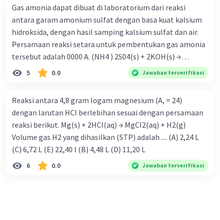
Gas amonia dapat dibuat di laboratorium dari reaksi
antara garam amonium sulfat dengan basa kuat kalsium
hidroksida, dengan hasil samping kalsium sulfat dan air.
Persamaan reaksi setara untuk pembentukan gas amonia
tersebut adalah 0000 A. (NH4 ) 2S04(s) + 2KOH(s) →
K2S04(s) + 2NH3(g) + 2H20(/) B. (NH) 2SO)s) + KOH(s) →
5
0.0
Jawaban terverifikasi
K2S04(s) + NH3(g) + H20(/) C. (NH4 ) 2S04(s) + 2Ca(OH)2(s)
→ 2CaS04(s) + 2NH3(g) + Hp(l) D. (NH4 )2S04(s) +
Reaksi antara 4,8 gram logam magnesium (A, = 24)
Ca(OH)2(s)→ CaS04 (s) + 2NH3(g) + 2H20(/) E. (NH4 ) 2S04
dengan larutan HCI berlebihan sesuai dengan persamaan
(s) + Ca(OH)2(s)→ CaSO)s) + 2NHpH(g) + 2Hp(l)
reaksi berikut. Mg(s) + 2HCI(aq) → MgCI2(aq) + H2(g)
Volume gas H2 yang dihasilkan (STP) adalah .... (A) 2,24 L
(C) 6,72 L (E) 22,40 l (B) 4,48 L (D) 11,20 L
6
0.0
Jawaban terverifikasi