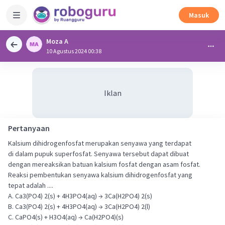
Masuk
Moza A
10 Agustus 2024 00:38
Iklan
Pertanyaan
Kalsium dihidrogenfosfat merupakan senyawa yang terdapat
di dalam pupuk superfosfat. Senyawa tersebut dapat dibuat
dengan mereaksikan batuan kalsium fosfat dengan asam fosfat.
Reaksi pembentukan senyawa kalsium dihidrogenfosfat yang
tepat adalah ....
A. Ca3(PO4) 2(s) + 4H3PO4(aq) → 3Ca(H2PO4) 2(s)
B. Ca3(PO4) 2(s) + 4H3PO4(aq) → 3Ca(H2PO4) 2(l)
C. CaPO4(s) + H3O4(aq) → Ca(H2PO4)(s)