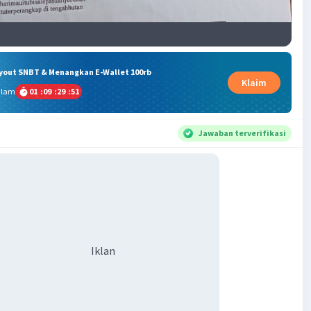
ryout SNBT & Menangkan E-Wallet 100rb
Klaim
alam
01
:
09
:
29
:
50
Jawaban terverifikasi
Iklan