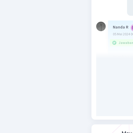
Nanda R
05 Mei 2024 0
Jawaban 
jawabanny
Kalimat 
atau fras
kejadian.
"Pada p
"Setel
"Kemar
perbel
"Sebel