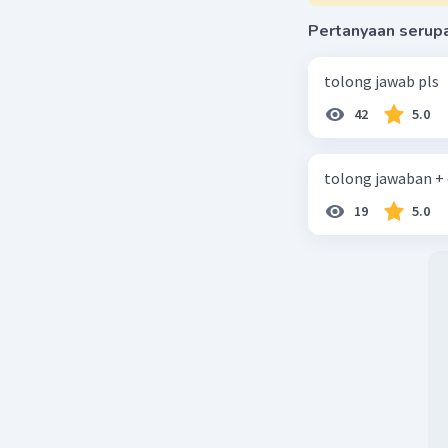
Pertanyaan serup
Kata "sej
permulaan
tolong jawab pls
Sedangkan
42
5.0
hari ini.
Jadi, kal
tolong jawaban +
menjelask
hutan sej
19
5.0
hingga saa
Sementara
eksplisit
Oleh kare
Beri R