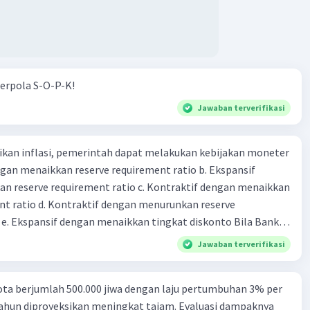
erpola S-O-P-K!
Jawaban terverifikasi
kan inflasi, pemerintah dapat melakukan kebijakan moneter
dengan menaikkan reserve requirement ratio b. Ekspansif
n reserve requirement ratio c. Kontraktif dengan menaikkan
nt ratio d. Kontraktif dengan menurunkan reserve
. Ekspansif dengan menaikkan tingkat diskonto Bila Bank
n kebijakan moneter ekspansif, ceteris paribus maka .... a.
Jawaban terverifikasi
asi di mana bentuk kurva jumlah uang beredar (penawaran
iri bawah ke kanan atas b. Menimbulkan deflasi di mana bentuk
ta berjumlah 500.000 jiwa dengan laju pertumbuhan 3% per
 beredar (penawaran uang) naik dari kiri bawah ke kanan atas
tahun diproyeksikan meningkat tajam. Evaluasi dampaknya
meningkat di mana bentuk kurva jumlah uang beredar