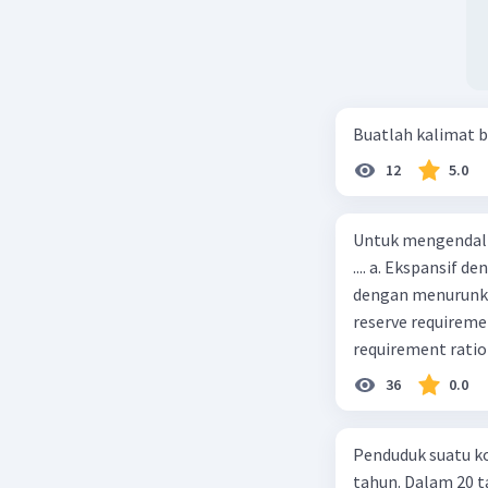
Buatlah kalimat b
12
5.0
Untuk mengendali
.... a. Ekspansif 
dengan menurunka
reserve requireme
requirement ratio e
Indonesia melakuka
36
0.0
Menimbulkan infl
uang) naik dari k
Penduduk suatu ko
kurva jumlah uang
tahun. Dalam 20 
c. Tingkat bunga 