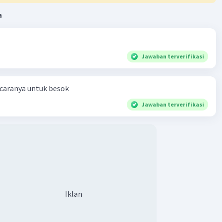
a
ak" digunakan untuk menunjukkan titik awal atau
 suatu peristiwa yang berlangsung hingga saat ini.
 kata "kemarin" menunjukkan waktu atau hari sebelum
Jawaban terverifikasi
imat "Ia tersesat di tengah hutan sejak kemarin"
 caranya untuk besok
an bahwa seseorang tersebut telah tersesat di tengah
ak hari sebelumnya (kemarin) dan masih berlangsung
Jawaban terverifikasi
t ini.
 kalimat-kalimat lain dalam pilihan jawaban tidak secara
 menyatakan waktu terjadinya suatu peristiwa.
na itu, jawaban yang tepat adalah pilihan B.
Iklan
·
0.0
(
0
)
Balas
ating