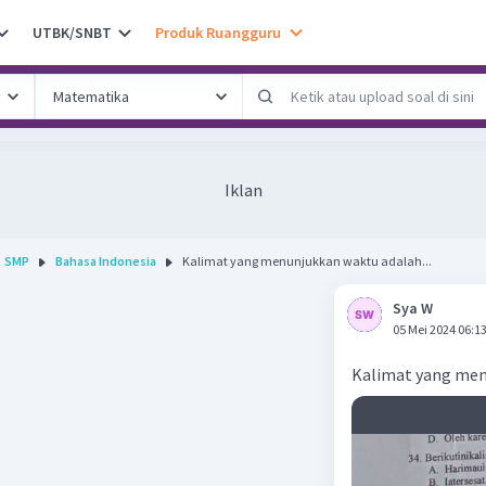
UTBK/SNBT
Produk Ruangguru
Iklan
SMP
Bahasa Indonesia
Kalimat yang menunjukkan waktu adalah...
Sya W
05 Mei 2024 06:1
Kalimat yang men