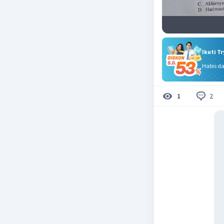
Ikuti T
Habis d
2
1