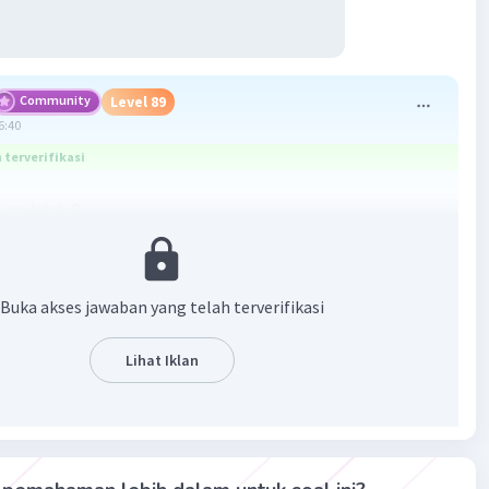
Community
Level 89
6:40
terverifikasi
a adalah B.
yang menunjukkan waktu biasanya mengandung kata-kata
a-frasa yang menandakan waktu tertentu atau urutan
Buka akses jawaban yang telah terverifikasi
 Berikut adalah beberapa contoh:
Lihat Iklan
agi hari, kami pergi ke pasar untuk berbelanja."
ah makan siang, kami berkumpul di ruang keluarga."
in, saya bertemu dengan teman lama di pusat
anjaan."
um pergi tidur, saya selalu membaca buku."