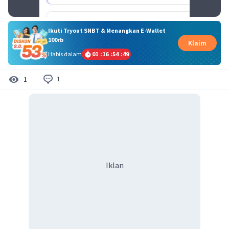
Ikuti Tryout SNBT & Menangkan E-Wallet
100rb
Klaim
Habis dalam
01
:
16
:
54
:
48
1
1
Iklan