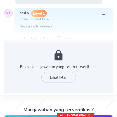
Yesi A
Level 1
17 Januari 2024 15:04
Saya ga ada vidionya
·
0.0
(
0
)
Balas
Beri Rating
Buka akses jawaban yang telah terverifikasi
Lihat Iklan
Iklan
Mau jawaban yang terverifikasi?
LATIHAN SOAL GRATIS!