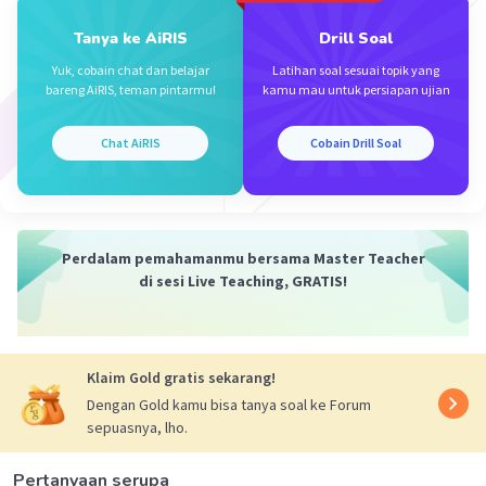
Tanya ke AiRIS
Drill Soal
Yuk, cobain chat dan belajar
Latihan soal sesuai topik yang
bareng AiRIS, teman pintarmu!
kamu mau untuk persiapan ujian
Chat AiRIS
Cobain Drill Soal
Perdalam pemahamanmu bersama Master Teacher
di sesi Live Teaching, GRATIS!
Klaim Gold gratis sekarang!
Dengan Gold kamu bisa tanya soal ke Forum
sepuasnya, lho.
Pertanyaan serupa