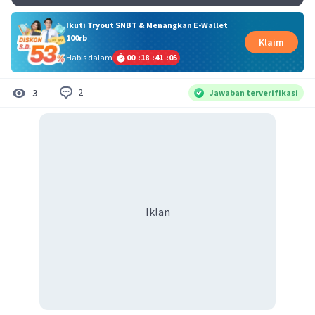
Ikuti Tryout SNBT & Menangkan E-Wallet
100rb
Klaim
Habis dalam
00
:
18
:
41
:
05
2
3
Jawaban terverifikasi
Iklan