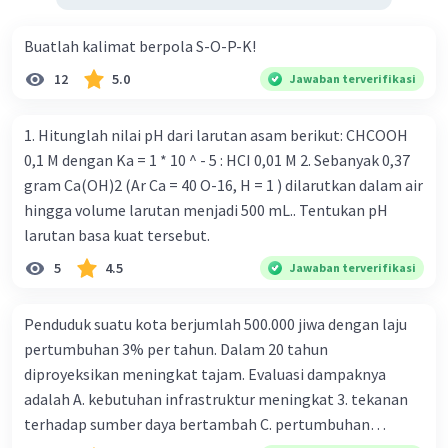
Buatlah kalimat berpola S-O-P-K!
12
5.0
Jawaban terverifikasi
1. Hitunglah nilai pH dari larutan asam berikut: CHCOOH
0,1 M dengan Ka = 1 * 10 ^ - 5 : HCI 0,01 M 2. Sebanyak 0,37
gram Ca(OH)2 (Ar Ca = 40 O-16, H = 1 ) dilarutkan dalam air
hingga volume larutan menjadi 500 mL.. Tentukan pH
larutan basa kuat tersebut.
5
4.5
Jawaban terverifikasi
Penduduk suatu kota berjumlah 500.000 jiwa dengan laju
pertumbuhan 3% per tahun. Dalam 20 tahun
diproyeksikan meningkat tajam. Evaluasi dampaknya
adalah A. kebutuhan infrastruktur meningkat 3. tekanan
terhadap sumber daya bertambah C. pertumbuhan