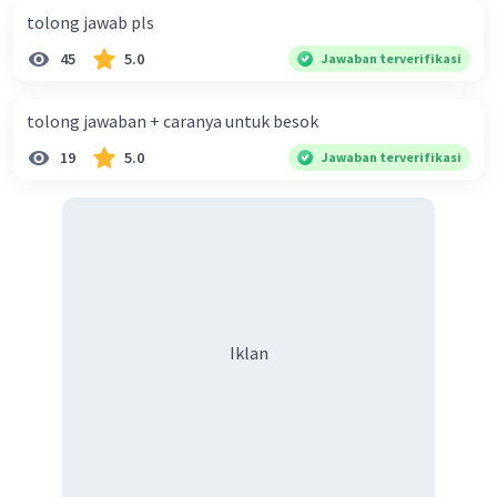
APBN bisa teratasi. Namun, kebijakan ini justru
tolong jawab pls
menyebabkan kemarahan bagi rakyat karena merasa
45
5.0
Jawaban terverifikasi
terbebani dengan keputusan tersebut. Hal ini yang
menyebabkan terjadinya fluktuasi harga BBM dan
memburuknya keadaan ekonomi pada masa reformasi.
tolong jawaban + caranya untuk besok
Kesimpulan:
19
5.0
Jawaban terverifikasi
Penyebab keadaan ekonomi pada masa reformasi
memburuk adalah karena adanya krisis moneter dan
kebijakan pemerintah dalam mengurangi subsidi BBM
untuk mengatasi defisit anggaran APBN. Semoga
penjelasan ini membantu kamu memahami lebih baik, ya!
🙂
·
0.0
(
0
)
Balas
Beri Rating
Iklan