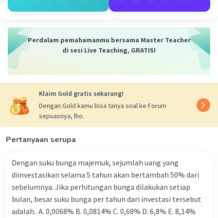
12 Mei 2024 05:14
Jawaban terverifikasi
Ani : ayu = 4:5
Perdalam pemahamanmu bersama Master Teacher
Iklan
di sesi Live Teaching, GRATIS!
Ani = 4/4+5 × 400.000
= 4/9 × 400.000
= 177.777
Klaim Gold gratis sekarang!
Ayu = 5/4+5 × 400.000
Dengan Gold kamu bisa tanya soal ke Forum
= 5/9 × 400.000
sepuasnya, lho.
= 222.222
Pertanyaan serupa
222.222-177.777
=44.445
Dengan suku bunga majemuk, sejumlah uang yang
·
3.5
(
2
)
Balas
Beri Rating
diinvestasikan selama 5 tahun akan bertambah 50% dari
sebelumnya. Jika perhitungan bunga dilakukan setiap
bulan, besar suku bunga per tahun dari investasi tersebut
adalah.. A. 0,0068% B. 0,0814% C. 0,68% D. 6,8% Ε. 8,14%