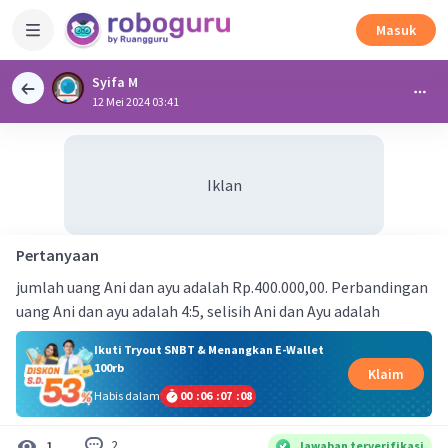
Masuk
Syifa M
12 Mei 2024 03:41
Iklan
Pertanyaan
jumlah uang Ani dan ayu adalah Rp.400.000,00. Perbandingan
uang Ani dan ayu adalah 4:5, selisih Ani dan Ayu adalah
Ikuti Tryout SNBT & Menangkan E-Wallet
100rb
Klaim
Habis dalam
00
:
06
:
07
:
08
2
1
Jawaban terverifikasi