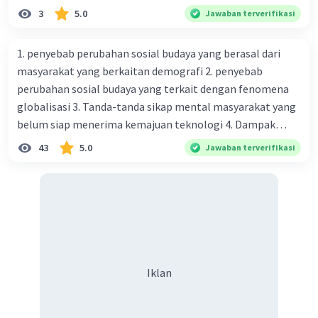
3
5.0
Jawaban terverifikasi
1. penyebab perubahan sosial budaya yang berasal dari
masyarakat yang berkaitan demografi 2. penyebab
perubahan sosial budaya yang terkait dengan fenomena
globalisasi 3. Tanda-tanda sikap mental masyarakat yang
belum siap menerima kemajuan teknologi 4. Dampak
modernisasi dalam kehidupan sosial masyarakat 5.
43
5.0
Jawaban terverifikasi
Kegiatan manusia di bidang ekonomi yang menunjukkan
perubahan ke arah modernisasi 6. Contoh pengaruh
modernisasi di bidang ilmu pengetahuan dan pendidikan
terhadap pola pikir masyarakat 7. Konsep mengenai
proses modernisasi di masyarakat seringkali mengalami
kesalahan pahaman, salah satunya kesalahan tersebut
menganggap jika menjadi modern adalah mengikuti... 8.
Iklan
arti dari globalisasi 9. Bentuk kearifan lokal di wilayah
Madura yang berperan dalam pengelolaan SDA dan