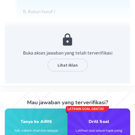
B. Bukan huruf I
·
0.0
(
0
)
Balas
Beri Rating
Renata R
Level 1
30 Januari 2025 06:33
Buka akses jawaban yang telah terverifikasi
Oon
Lihat Iklan
Mau jawaban yang terverifikasi?
LATIHAN SOAL GRATIS!
Iklan
Tanya ke AiRIS
Drill Soal
Yuk, cobain chat dan belajar
Latihan soal sesuai topik yang