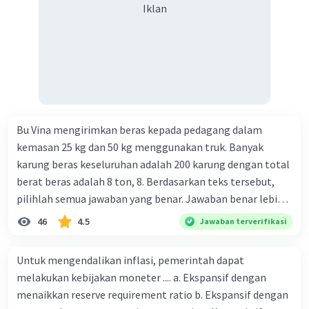
Iklan
Bu Vina mengirimkan beras kepada pedagang dalam
kemasan 25 kg dan 50 kg menggunakan truk. Banyak
karung beras keseluruhan adalah 200 karung dengan total
berat beras adalah 8 ton, 8. Berdasarkan teks tersebut,
pilihlah semua jawaban yang benar. Jawaban benar lebih
dari satu. Banyak karung beras kemasan 25 kg adalah 50
46
4.5
Jawaban terverifikasi
buah. Banyak karung beras kemasan 50 kg adalah 150
buah. Total berat beras dalam kemasan 25 kg adalah 2
Untuk mengendalikan inflasi, pemerintah dapat
ton. Perbandingan berat beras kemasan 25 kg dan 50 kg
melakukan kebijakan moneter .... a. Ekspansif dengan
dalam truk adalah 1: 3. 9. Berdasarkan teks tersebut, jika
menaikkan reserve requirement ratio b. Ekspansif dengan
biaya setiap beras karung kecil adalah Rp7.500 dan karung