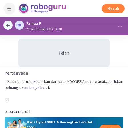
Masuk
Faihaa R
22 September 2024 14:08
Iklan
Pertanyaan
Jika satu huruf dikeluarkan dari kata INDONESIA secara acak, tentukan
peluang terambilnya huruf:
a. I
b. bukan huruf I
Ikuti Tryout SNBT & Menangkan E-Wallet
100rb