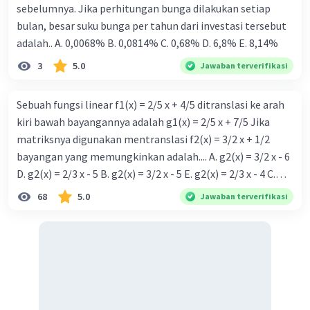
sebelumnya. Jika perhitungan bunga dilakukan setiap
bulan, besar suku bunga per tahun dari investasi tersebut
adalah.. A. 0,0068% B. 0,0814% C. 0,68% D. 6,8% Ε. 8,14%
3
5.0
Jawaban terverifikasi
Sebuah fungsi linear f1(x) = 2/5 x + 4/5 ditranslasi ke arah
kiri bawah bayangannya adalah g1(x) = 2/5 x + 7/5 Jika
matriksnya digunakan mentranslasi f2(x) = 3/2 x + 1/2
bayangan yang memungkinkan adalah.... A. g2(x) = 3/2 x - 6
D. g2(x) = 2/3 x - 5 B. g2(x) = 3/2 x - 5 E. g2(x) = 2/3 x - 4 C.
g{2}(x) = 3/2 x + 5
68
5.0
Jawaban terverifikasi