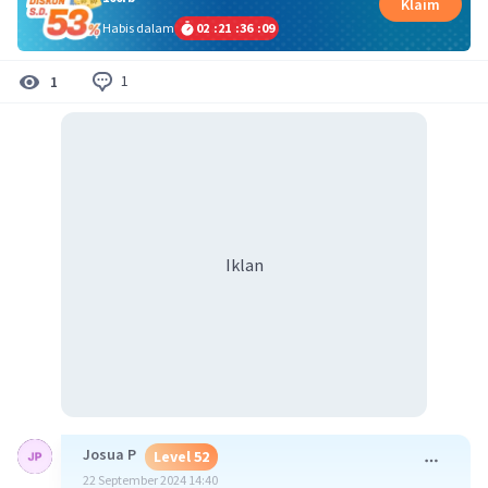
Klaim
Habis dalam
02
:
21
:
36
:
08
1
1
Iklan
Josua P
Level 52
22 September 2024 14:40