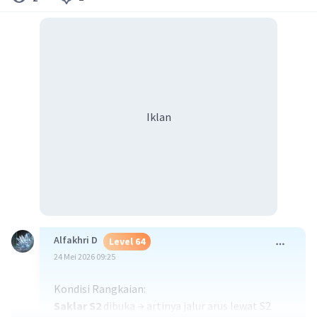
Iklan
Alfakhri D
Level 64
24 Mei 2026 09:25
Kondisi Rangkaian:
Saklar S2
dibuka → artinya jalur arus lewat S2