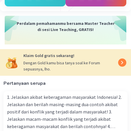
·
5.0
(
1
)
Balas
Beri Rating
Hanifah A
Level 49
Perdalam pemahamanmu bersama Master Teacher
di sesi Live Teaching, GRATIS!
24 Mei 2026 09:41
Oh oke kak!
Makasihhhh
Klaim Gold gratis sekarang!
— Tampilkan 6 balasan lainnya
Dengan Gold kamu bisa tanya soal ke Forum
sepuasnya, lho.
Fatimatuz .
Level 100
Pertanyaan serupa
25 Mei 2026 01:04
1. Jelaskan akibat keberagaman masyarakat Indonesia! 2.
Jika saklar S2 dibuka, sedangkan saklar S1 dan S3
Jelaskan dan berilah masing-masing dua contoh akibat
dihubungkan (ditutup), maka yang akan terjadi
Iklan
positif dari konflik yang terjadi dalam masyarakat! 3.
adalah:
Jelaskan macam-macam konflik yang terjadi akibat
•Lampu yang berada di jalur sakelar S1 dan S3
akan menyala, karena arus listrik dapat mengalir
keberagaman masyarakat dan berilah contohnya! 4.