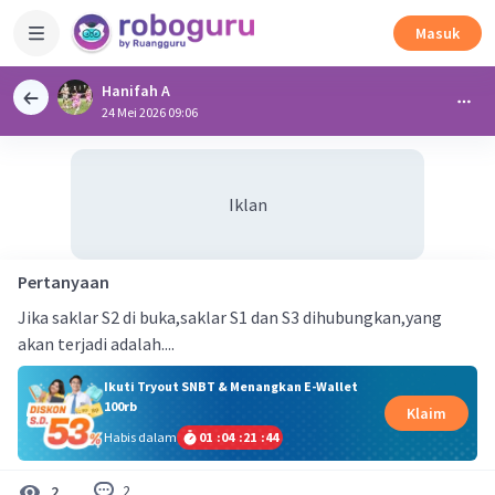
Masuk
Hanifah A
24 Mei 2026 09:06
Iklan
Pertanyaan
Jika saklar S2 di buka,saklar S1 dan S3 dihubungkan,yang
akan terjadi adalah....
Ikuti Tryout SNBT & Menangkan E-Wallet
100rb
Klaim
Habis dalam
01
:
04
:
21
:
43
2
2