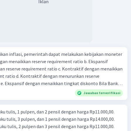
Iklan
sebuah benda bisa dikatakan sebagai uang 14. maksud token
 intrinsik 15. maksud dengan satuan hitung dalam fungsi
ang 17. peranan dan maksud didirikan lembaga keuangan non-
k 18. maksud dengan kegiatan menghimpun dana yang
an 19. tugas Bank Indonesia 20. tugas Bank Umum 21.
 keuangan non-Bank 22. kelembagaan keuangan non-bank
iatan yang dilakukan dengan operasi simpan pinjam 23.
kan inflasi, pemerintah dapat melakukan kebijakan moneter
 non bank yang memiliki fungsi sebagai penggerak investasi
dengan menaikkan reserve requirement ratio b. Ekspansif
tikan dan memasukan surat berharga 24. Nama lembaga
n reserve requirement ratio c. Kontraktif dengan menaikkan
 yang bertugas mengatasi para rensumen 25. Ciri" dari
nt ratio d. Kontraktif dengan menurunkan reserve
mi abad ke 21
. Ekspansif dengan menaikkan tingkat diskonto Bila Bank
n kebijakan moneter ekspansif, ceteris paribus maka .... a.
Jawaban terverifikasi
asi di mana bentuk kurva jumlah uang beredar (penawaran
iri bawah ke kanan atas b. Menimbulkan deflasi di mana bentuk
u tulis, 1 pulpen, dan 2 pensil dengan harga Rp11.000,00.
 beredar (penawaran uang) naik dari kiri bawah ke kanan atas
u tulis, 3 pulpen, dan 1 pensil dengan harga Rp14.000,00.
meningkat di mana bentuk kurva jumlah uang beredar
ku tulis, 2 pulpen dan 3 pensil dengan harga Rp11.000,00.
aik dari kiri bawah ke kanan atas d. Tingkat bunga turun di