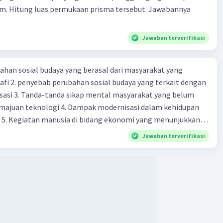
cm. Hitung luas permukaan prisma tersebut. Jawabannya
Jawaban terverifikasi
ahan sosial budaya yang berasal dari masyarakat yang
fi 2. penyebab perubahan sosial budaya yang terkait dengan
sasi 3. Tanda-tanda sikap mental masyarakat yang belum
majuan teknologi 4. Dampak modernisasi dalam kehidupan
t 5. Kegiatan manusia di bidang ekonomi yang menunjukkan
 modernisasi 6. Contoh pengaruh modernisasi di bidang ilmu
Jawaban terverifikasi
endidikan terhadap pola pikir masyarakat 7. Konsep
modernisasi di masyarakat seringkali mengalami kesalahan
atunya kesalahan tersebut menganggap jika menjadi modern
 8. arti dari globalisasi 9. Bentuk kearifan lokal di wilayah
eran dalam pengelolaan SDA dan dukungan dalam bentuk
rat menjaga tradisi kearifan lokal di Nusantara 11. Ciri uang
Syarat melakukan kegiatan barter 13. Arti dari durability yang