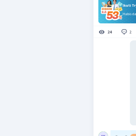
Ikuti T
Habis d
2
24