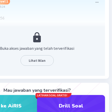
evel 1
05:24
256
20
·
0.0
(
0
)
Balas
ating
Buka akses jawaban yang telah terverifikasi
 Z
Level 26
li 2026 10:14
Lihat Iklan
pelajaran kelas berapa
Mau jawaban yang terverifikasi?
evel 64
LATIHAN SOAL GRATIS!
12:18
 ke AiRIS
Drill Soal
gi = s*s = 4*4= 16