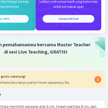
ga = 1/2 . a. t = 1/2*4*4 = 8
t dan belajar bareng
Latihan soal sesuai topik yang kamu mau
Iklan
man pintarmu!
untuk persiapan ujian
ngan = 16+8 = 24
at AiRIS
Cobain Drill Soal
·
0.0
(
0
)
Balas
ating
m pemahamanmu bersama Master Teacher
di sesi Live Teaching, GRATIS!
 gratis sekarang!
d kamu bisa tanya soal ke Forum sepuasnya, lho.
a
itiga memiliki panjang alas 6 cm, tinggi segitiga 8 cm, dan