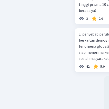
tinggi prisma 10 
berapa ya?
3
0.0
1. penyebab perub
berkaitan demogra
fenomena globali
siap menerima ke
sosial masyaraka
perubahan ke arah
42
5.0
pengetahuan dan p
mengenai proses 
pahaman, salah s
adalah mengikuti...
Madura yang berp
kebudayaan 10. Sya
kartal, giral 12. 