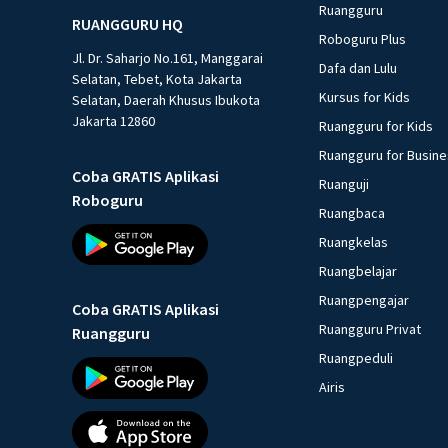
Ruangguru
RUANGGURU HQ
Roboguru Plus
Jl. Dr. Saharjo No.161, Manggarai
Dafa dan Lulu
Selatan, Tebet, Kota Jakarta
Kursus for Kids
Selatan, Daerah Khusus Ibukota
Jakarta 12860
Ruangguru for Kids
Ruangguru for Busin
Coba GRATIS Aplikasi
Ruanguji
Roboguru
Ruangbaca
Ruangkelas
Ruangbelajar
Ruangpengajar
Coba GRATIS Aplikasi
Ruangguru Privat
Ruangguru
Ruangpeduli
Airis