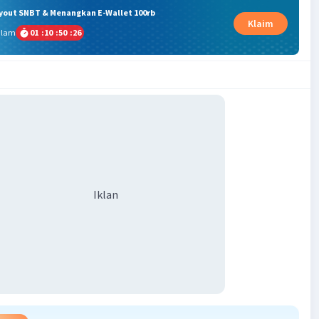
ryout SNBT & Menangkan E-Wallet 100rb
Klaim
alam
01
:
10
:
50
:
25
Iklan