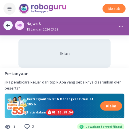
Masuk
Najwa S
15 Januari 2024 03:39
Iklan
Pertanyaan
jika pembicara keluar dari topik Apa yang sebaiknya disarankan oleh
peserta?
Ikuti Tryout SNBT & Menangkan E-Wallet
100rb
Klaim
Habis dalam
01
:
16
:
58
:
53
2
1
Jawaban terverifikasi