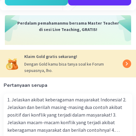
diskusi tetap relevan dan bermanfaat bagi semua
peserta. Dengan berbicara dengan hormat, peserta
dapat membantu menjaga arah pembicaraan agar
sesuai dengan tujuan awal.
Perdalam pemahamanmu bersama Master Teacher
di sesi Live Teaching, GRATIS!
·
0.0
(
0
)
Balas
Beri Rating
Klaim Gold gratis sekarang!
Dengan Gold kamu bisa tanya soal ke Forum
sepuasnya, lho.
Pertanyaan serupa
1. Jelaskan akibat keberagaman masyarakat Indonesia! 2.
Jelaskan dan berilah masing-masing dua contoh akibat
positif dari konflik yang terjadi dalam masyarakat! 3.
Jelaskan macam-macam konflik yang terjadi akibat
keberagaman masyarakat dan berilah contohnya! 4.