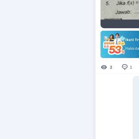
Ikuti T
Habis d
1
2