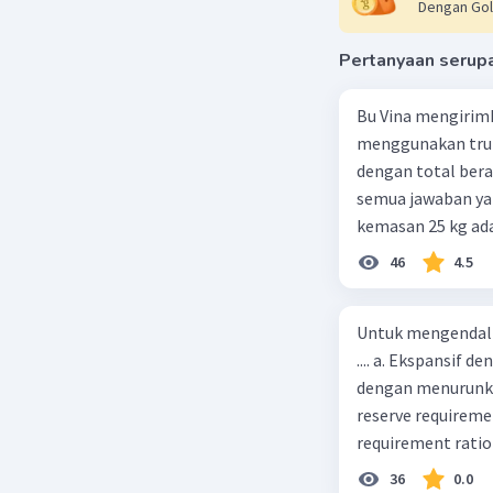
Dengan Gol
Pertanyaan serup
Bu Vina mengirim
menggunakan truk
dengan total berat
semua jawaban yan
kemasan 25 kg ada
buah. Total berat
46
4.5
beras kemasan 25 k
tersebut, jika bia
Untuk mengendali
Rp14.000, berapak
.... a. Ekspansif 
Vina? A. Rp2.540.0
dengan menurunka
reserve requireme
requirement ratio e
Indonesia melakuka
36
0.0