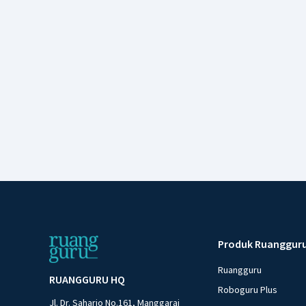
Produk Ruanggur
Ruangguru
RUANGGURU HQ
Roboguru Plus
Jl. Dr. Saharjo No.161, Manggarai