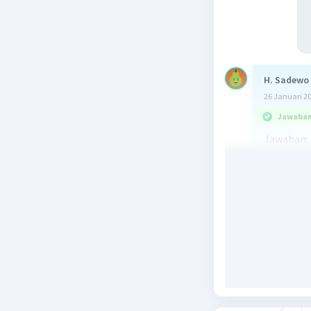
H. Sadewo
26 Januari 2
Jawaban 
Jawaban: 
Penjelasa
Diketahui 
Ditanya
Lim [ f(x +
h -> 0
Terlebih d
f(x + h) = 
= 5(x² + 2x