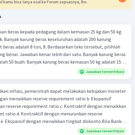
d kamu bisa tanya soal ke Forum sepuasnya, lho.
a
Iklan
kan beras kepada pedagang dalam kemasan 25 kg dan 50 kg
. Banyak karung beras keseluruhan adalah 200 karung
 beras adalah 8 ton, 8. Berdasarkan teks tersebut, pilihlah
g benar. Jawaban benar lebih dari satu. Banyak karung beras
lah 50 buah. Banyak karung beras kemasan 50 kg adalah 150
 beras dalam kemasan 25 kg adalah 2 ton. Perbandingan berat
Jawaban terverifikasi
g dan 50 kg dalam truk adalah 1: 3. 9. Berdasarkan teks
ya setiap beras karung kecil adalah Rp7.500 dan karung besar
kan inflasi, pemerintah dapat melakukan kebijakan moneter
ah biaya angkut semua beras yang harus dibayar oleh Bu
dengan menaikkan reserve requirement ratio b. Ekspansif
00 C. Rp2.312.000 B. Rp2.475.000 D. Rp2.280.000
n reserve requirement ratio c. Kontraktif dengan menaikkan
nt ratio d. Kontraktif dengan menurunkan reserve
. Ekspansif dengan menaikkan tingkat diskonto Bila Bank
n kebijakan moneter ekspansif, ceteris paribus maka .... a.
Jawaban terverifikasi