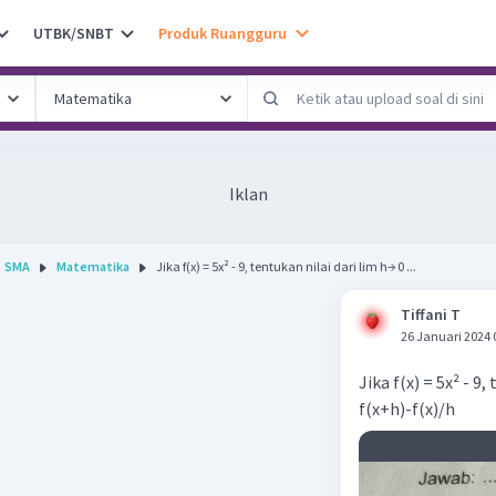
UTBK/SNBT
Produk Ruangguru
Iklan
SMA
Matematika
Jika f(x) = 5x² - 9, tentukan nilai dari lim h→ 0 ...
Tiffani T
26 Januari 2024 
Jika f(x) = 5x² - 9,
f(x+h)-f(x)/h