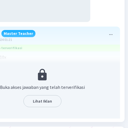
Master Teacher
024 01:21
terverifikasi
10x
n:
f(x) = 5x² - 9
Buka akses jawaban yang telah terverifikasi
 h) - f(x)]/ h
Lihat Iklan
ahulu kita cari
5(x + h)² - 9
h + h²) - 9