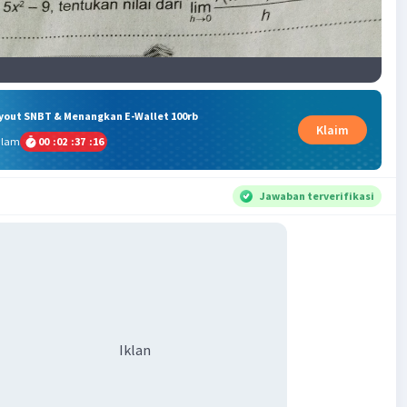
ryout SNBT & Menangkan E-Wallet 100rb
Klaim
alam
00
:
02
:
37
:
16
Jawaban terverifikasi
Iklan