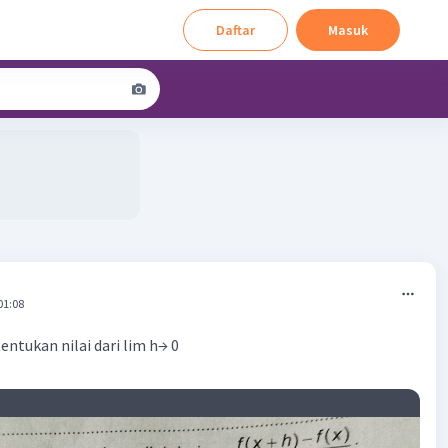
Daftar
Masuk
01:08
 tentukan nilai dari lim h→ 0