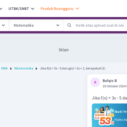
UTBK/SNBT
Produk Ruangguru
Iklan
SMA
Matematika
Jika f(x) = 3x - 5 dan g(x) = 2x + 1, berapakah (f...
Bulqis B
20 Oktober 2024 
Jika f(x) = 3x - 5 
Ikuti T
Habis d