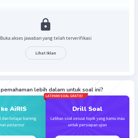
nnya ada digambar
Buka akses jawaban yang telah terverifikasi
Lihat Iklan
·
5.0
(
3
)
Balas
ating
pemahaman lebih dalam untuk soal ini?
LATIHAN SOAL GRATIS!
evel 68
024 13:58
 ke AiRIS
Drill Soal
terverifikasi
t dan belajar bareng
Latihan soal sesuai topik yang kamu mau
man pintarmu!
untuk persiapan ujian
a tertera pada foto dibawah ini ya...
Iklan
h...