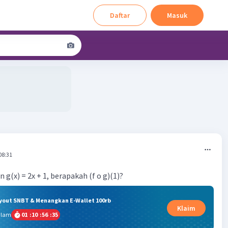
Daftar
Masuk
08:31
dan g(x) = 2x + 1, berapakah (f o g)(1)?
ryout SNBT & Menangkan E-Wallet 100rb
Klaim
alam
01
:
10
:
56
:
34