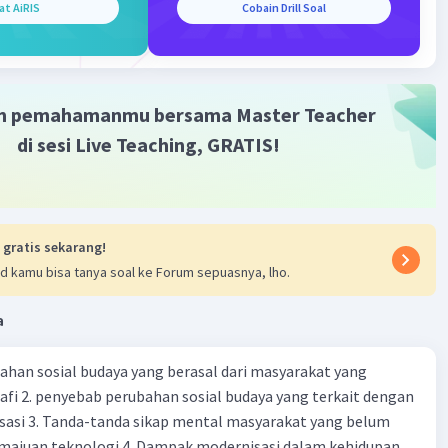
at AiRIS
Cobain Drill Soal
m pemahamanmu bersama Master Teacher
di sesi Live Teaching, GRATIS!
·
0.0
(
0
)
Balas
ating
 gratis sekarang!
Master Teacher
d kamu bisa tanya soal ke Forum sepuasnya, lho.
umni Universitas Sriwijaya
024 02:37
a
terverifikasi
ahan sosial budaya yang berasal dari masyarakat yang
 4
fi 2. penyebab perubahan sosial budaya yang terkait dengan
sasi 3. Tanda-tanda sikap mental masyarakat yang belum
n pembahasan pada gambar yang dilampirkan ya ^^
majuan teknologi 4. Dampak modernisasi dalam kehidupan