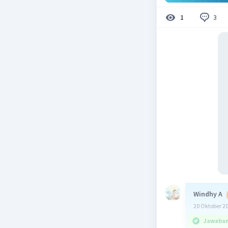
3
1
Windhy A
20 Oktober 2
Jawaban 