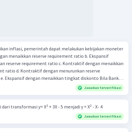
 yang bertugas mengatasi para rensumen 25. Ciri" dari
mi abad ke 21
kan inflasi, pemerintah dapat melakukan kebijakan moneter
dengan menaikkan reserve requirement ratio b. Ekspansif
n reserve requirement ratio c. Kontraktif dengan menaikkan
nt ratio d. Kontraktif dengan menurunkan reserve
. Ekspansif dengan menaikkan tingkat diskonto Bila Bank
n kebijakan moneter ekspansif, ceteris paribus maka .... a.
Jawaban terverifikasi
asi di mana bentuk kurva jumlah uang beredar (penawaran
iri bawah ke kanan atas b. Menimbulkan deflasi di mana bentuk
dari transformasi y= X² + 3X - 5 menjadi y = X² - X- 4
 beredar (penawaran uang) naik dari kiri bawah ke kanan atas
meningkat di mana bentuk kurva jumlah uang beredar
Jawaban terverifikasi
aik dari kiri bawah ke kanan atas d. Tingkat bunga turun di
 jumlah uang beredar (penawaran uang) naik dari kiri bawah