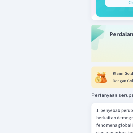
Ch
Perdala
Beri R
Klaim Gold
W. Lestari
Dengan Gol
Mahasiswa/Al
21 Oktober 2
Pertanyaan serup
Jawaban 
1. penyebab perub
Jawaban :
berkaitan demogra
fenomena globali
Perhatika
siap menerima ke