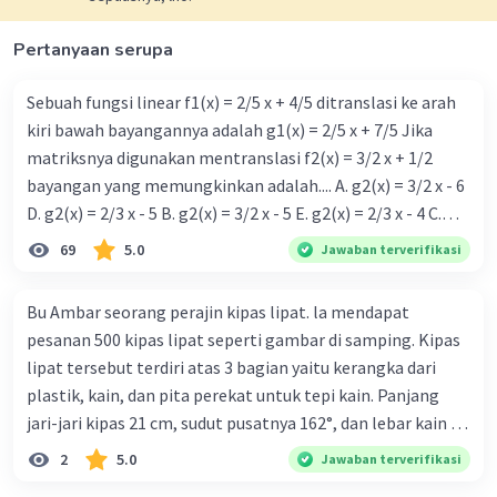
·
0.0
(
0
)
Balas
Beri Rating
Pertanyaan serupa
Sebuah fungsi linear f1(x) = 2/5 x + 4/5 ditranslasi ke arah
kiri bawah bayangannya adalah g1(x) = 2/5 x + 7/5 Jika
matriksnya digunakan mentranslasi f2(x) = 3/2 x + 1/2
bayangan yang memungkinkan adalah.... A. g2(x) = 3/2 x - 6
Iklan
D. g2(x) = 2/3 x - 5 B. g2(x) = 3/2 x - 5 E. g2(x) = 2/3 x - 4 C.
g{2}(x) = 3/2 x + 5
69
5.0
Jawaban terverifikasi
Bu Ambar seorang perajin kipas lipat. la mendapat
pesanan 500 kipas lipat seperti gambar di samping. Kipas
lipat tersebut terdiri atas 3 bagian yaitu kerangka dari
plastik, kain, dan pita perekat untuk tepi kain. Panjang
jari-jari kipas 21 cm, sudut pusatnya 162°, dan lebar kain 14
cm. Biaya kerangka dan tali sebesar Rp1.800,00 per buah,
2
5.0
Jawaban terverifikasi
kain sebesar Rp40.000,00/m², dan pita perekat