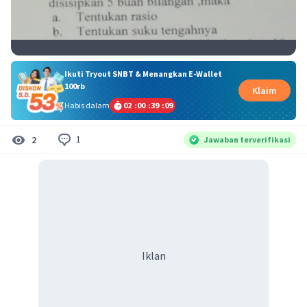
Ikuti Tryout SNBT & Menangkan E-Wallet
100rb
Klaim
Habis dalam
02
:
00
:
39
:
08
1
2
Jawaban terverifikasi
Iklan