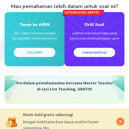
Mau pemahaman lebih dalam untuk soal ini?
Perhatikan deret geometri yg terbentuk
LATIHAN SOAL GRATIS!
U1: a = 27
6
Tanya ke AiRIS
Drill Soal
U7: ar⁠⁠⁠⁠⁠⁠⁠
= 1/27
Yuk, cobain chat dan belajar
Latihan soal sesuai topik yang
bareng AiRIS, teman pintarmu!
kamu mau untuk persiapan ujian
Mencari rasio, r
U7/U1:
6
ar
/a = (1/27)/27
Chat AiRIS
Cobain Drill Soal
6
6
<=> r
= (1/3)
<=> r = ⅓
a. Rasio = ⅓
Perdalam pemahamanmu bersama Master Teacher
b.
di sesi Live Teaching, GRATIS!
Suku tengah = √(U1 × U7)
= √(27 × 1/27)
= 1
Klaim Gold gratis sekarang!
Dengan Gold kamu bisa tanya soal ke Forum
sepuasnya, lho.