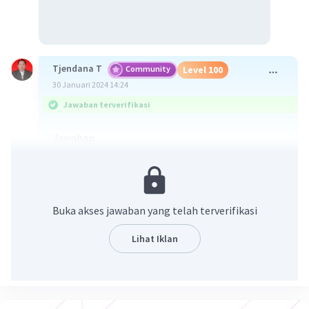
Tjendana T
Community
Level 100
30 Januari 2024 14:24
Jawaban terverifikasi
Jawaban
Rasio =
⅓
Suku tengah =
1
Buka akses jawaban yang telah terverifikasi
Pembahasan
27, a, b, c, d, e, 1/27
Lihat Iklan
a,b...,e sebagai 5 bilangan yg disisipkan sehingga
terbentuk deret geometri
n-1
Deret geometri: Un = ar