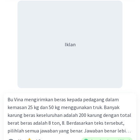
Rp350,00/m. Kipas tersebut dijual dengan harga
Rp6.500,00 per buah. Tentukan total keuntungan yang
diperoleh Bu Ambar.
Iklan
Bu Vina mengirimkan beras kepada pedagang dalam
kemasan 25 kg dan 50 kg menggunakan truk. Banyak
karung beras keseluruhan adalah 200 karung dengan total
berat beras adalah 8 ton, 8. Berdasarkan teks tersebut,
pilihlah semua jawaban yang benar. Jawaban benar lebih
dari satu. Banyak karung beras kemasan 25 kg adalah 50