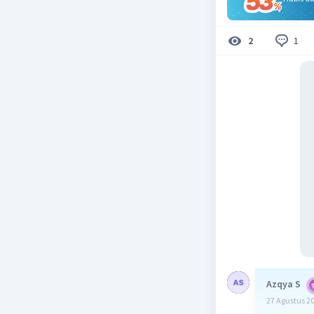
1
2
Azqya S
27 Agustus 2