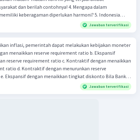
 dan berilah contohnya! 4. Mengapa dalam
liki keberagaman diperlukan harmoni? 5. Indonesia
yang kaya akan keberagaman baik dilihat dari agama, suku,
Jawaban terverifikasi
budaya. Berdasarkan pernyataan tersebut, apa yang dapat
tuk menjaga keberagaman supaya terhindar dari konflik?
kan inflasi, pemerintah dapat melakukan kebijakan moneter
dengan menaikkan reserve requirement ratio b. Ekspansif
n reserve requirement ratio c. Kontraktif dengan menaikkan
nt ratio d. Kontraktif dengan menurunkan reserve
. Ekspansif dengan menaikkan tingkat diskonto Bila Bank
n kebijakan moneter ekspansif, ceteris paribus maka .... a.
Jawaban terverifikasi
asi di mana bentuk kurva jumlah uang beredar (penawaran
iri bawah ke kanan atas b. Menimbulkan deflasi di mana bentuk
 beredar (penawaran uang) naik dari kiri bawah ke kanan atas
meningkat di mana bentuk kurva jumlah uang beredar
aik dari kiri bawah ke kanan atas d. Tingkat bunga turun di
 jumlah uang beredar (penawaran uang) naik dari kiri bawah
Tingkat bunga turun di mana bentuk kurva jumlah uang