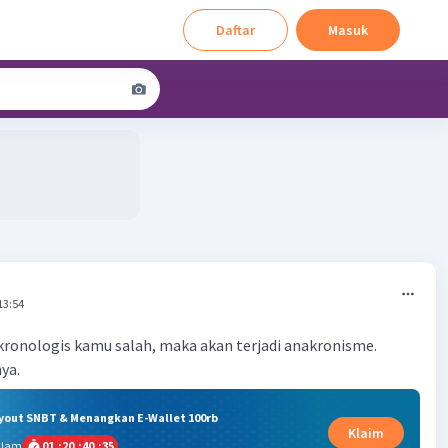
Daftar
Masuk
13:54
r kronologis kamu salah, maka akan terjadi anakronisme.
ya.
ryout SNBT & Menangkan E-Wallet 100rb
Klaim
alam
01
:
20
:
40
:
34