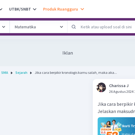
UTBK/SNBT
Produk Ruangguru
Iklan
SMA
Sejarah
Jika cara berpikir kronologis kamu salah, maka aka...
Charissa J
26 Agustus 2024 
Jika cara berpiki
Jelaskan maksudn
Ikuti T
Habis d