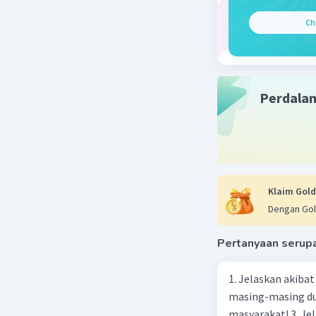
Ch
Perdala
Klaim Gold
Dengan Gol
Pertanyaan serup
1. Jelaskan akibat keber
masing-masing dua
masyarakat! 3. Jelaskan macam-macam konflik yang terjadi akibat