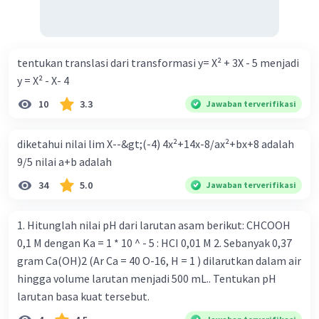
beredar (penawaran uang) naik dari kiri bawah ke kanan
atas e. Tingkat bunga turun di mana bentuk kurva jumlah
uang beredar (penawaran uang) vertikal Kebijakan fiskal
kontraktif dilakukan dengan cara .... a. Menurunkan
tentukan translasi dari transformasi y= X² + 3X - 5 menjadi
pengeluaran pemerintah (G), menambah pembayaran
y = X² - X- 4
transfer (Tr) dan meningkatkan pemungutan pajak (Tx) b.
10
3.3
Jawaban terverifikasi
Menurunkan G, mengurangi Tr, dan meningkatkan Tx c.
Menurunkan G, menambah Tr, dan menurunkan Tx d.
diketahui nilai lim X--&gt;(-4) 4x²+14x-8/ax²+bx+8 adalah
Meningkatkan G, mengurangi Tr, dan menurunkan Tx e.
9/5 nilai a+b adalah
Meningkatkan G, menambah Tr, dan menurunkan Tx Cara
yang dilakukan kebijakan tingkat diskonto oleh Bank
34
5.0
Jawaban terverifikasi
Sentral dalam melakukan kebijakan moneter adalah .... a.
Mengatur jumlah pemberian kredit b. Menetapkan harga
1. Hitunglah nilai pH dari larutan asam berikut: CHCOOH
surat-surat berharga di pasar uang c. Menetapkan giro
0,1 M dengan Ka = 1 * 10 ^ - 5 : HCI 0,01 M 2. Sebanyak 0,37
wajib minimum (reserved requirement ratio) d. Mengatur
gram Ca(OH)2 (Ar Ca = 40 O-16, H = 1 ) dilarutkan dalam air
tingkat bunga tabungan e. Mengatur tingkat bunga
hingga volume larutan menjadi 500 mL.. Tentukan pH
pinjaman bank sentral kepada bank umum Perhatikan
larutan basa kuat tersebut.
beberapa pernyataan berikut. 1). Menaikkan tarif pajak. 2).