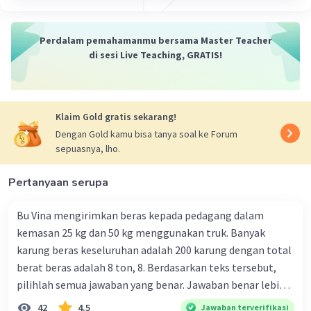
·
0.0
(
0
)
Balas
Beri Rating
Perdalam pemahamanmu bersama Master Teacher
di sesi Live Teaching, GRATIS!
Klaim Gold gratis sekarang!
Dengan Gold kamu bisa tanya soal ke Forum
sepuasnya, lho.
Pertanyaan serupa
Bu Vina mengirimkan beras kepada pedagang dalam
kemasan 25 kg dan 50 kg menggunakan truk. Banyak
karung beras keseluruhan adalah 200 karung dengan total
berat beras adalah 8 ton, 8. Berdasarkan teks tersebut,
pilihlah semua jawaban yang benar. Jawaban benar lebih
dari satu. Banyak karung beras kemasan 25 kg adalah 50
42
4.5
Jawaban terverifikasi