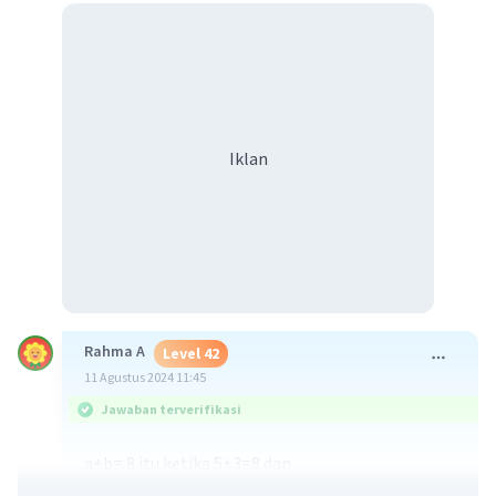
Iklan
Rahma A
Level 42
11 Agustus 2024 11:45
Jawaban terverifikasi
a+b= 8 itu ketika 5+3=8 dan
ab=15 itu ketika 5x3=15