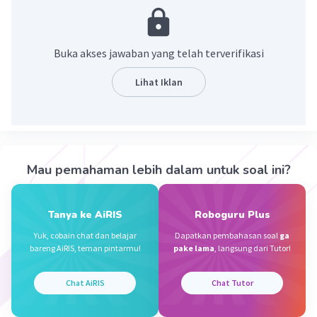
jadi a itu 5 dan b itu 3
5^2+3^2=25+9= 34
jadi jawabannya 34
Buka akses jawaban yang telah terverifikasi
Lihat Iklan
·
0.0
(
0
)
Balas
Beri Rating
Muhammad Z
Level 28
Mau pemahaman lebih dalam untuk soal ini?
11 Agustus 2024 07:07
a + b = 8
Tanya ke AiRIS
Roboguru Plus
a . b = 15
Iklan
Yuk, cobain chat dan belajar
Dapatkan pembahasan soal
ga
bareng AiRIS, teman pintarmu!
pake lama
, langsung dari Tutor!
a = 3
b = 5
Chat AiRIS
Chat Tutor
karena 3 + 5 = 8, lalu 3 . 5 = 15