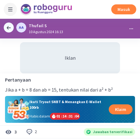
Masuk
Thufail S
10 Agustus 2024 16:13
Iklan
Pertanyaan
Jika a + b = 8 dan ab = 15, tentukan nilai dari a² + b²
Ikuti Tryout SNBT & Menangkan E-Wallet
100rb
Klaim
Habis dalam
01
:
14
:
31
:
04
2
3
Jawaban terverifikasi