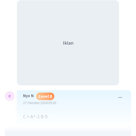
Iklan
Nyx N
Level 8
27 Oktober 2024 05:02
C = A^-1 B D
·
0.0
(
0
)
Balas
Beri Rating