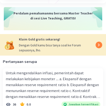
Perdalam pemahamanmu bersama Master Teacher
di sesi Live Teaching, GRATIS!
Klaim Gold gratis sekarang!
Dengan Gold kamu bisa tanya soal ke Forum
sepuasnya, lho.
Pertanyaan serupa
Untuk mengendalikan inflasi, pemerintah dapat
melakukan kebijakan moneter .... a. Ekspansif dengan
menaikkan reserve requirement ratio b. Ekspansif dengan
menurunkan reserve requirement ratio c. Kontraktif
dengan menaikkan reserve requirement ratio d. Kontraktif
dengan menurunkan reserve requirement ratio e.
36
0.0
Jawaban terverifikasi