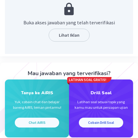
Buka akses jawaban yang telah terverifikasi
Lihat Iklan
Iklan
Mau jawaban yang terverifikasi?
LATIHAN SOAL GRATIS!
Tanya ke AiRIS
Drill Soal
Yuk, cobain chat dan belajar
Latihan soal sesuai topik yang
bareng AiRIS, teman pintarmu!
kamu mau untuk persiapan ujian
Chat AiRIS
Cobain Drill Soal