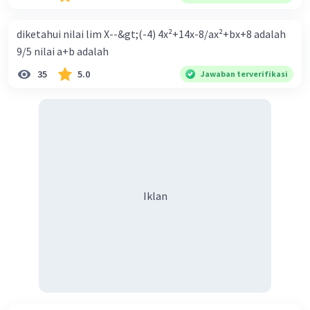
Ekspansif dengan menaikkan tingkat diskonto Bila Bank
Indonesia melakukan kebijakan moneter ekspansif,
diketahui nilai lim X--&gt;(-4) 4x²+14x-8/ax²+bx+8 adalah
ceteris paribus maka .... a. Menimbulkan inflasi di mana
9/5 nilai a+b adalah
bentuk kurva jumlah uang beredar (penawaran uang) naik
35
5.0
Jawaban terverifikasi
dari kiri bawah ke kanan atas b. Menimbulkan deflasi di
mana bentuk kurva jumlah uang beredar (penawaran
uang) naik dari kiri bawah ke kanan atas c. Tingkat bunga
meningkat di mana bentuk kurva jumlah uang beredar
(penawaran uang) naik dari kiri bawah ke kanan atas d.
Tingkat bunga turun di mana bentuk kurva jumlah uang
beredar (penawaran uang) naik dari kiri bawah ke kanan
Iklan
atas e. Tingkat bunga turun di mana bentuk kurva jumlah
uang beredar (penawaran uang) vertikal Kebijakan fiskal
kontraktif dilakukan dengan cara .... a. Menurunkan
pengeluaran pemerintah (G), menambah pembayaran
transfer (Tr) dan meningkatkan pemungutan pajak (Tx) b.
Menurunkan G, mengurangi Tr, dan meningkatkan Tx c.
Menurunkan G, menambah Tr, dan menurunkan Tx d.