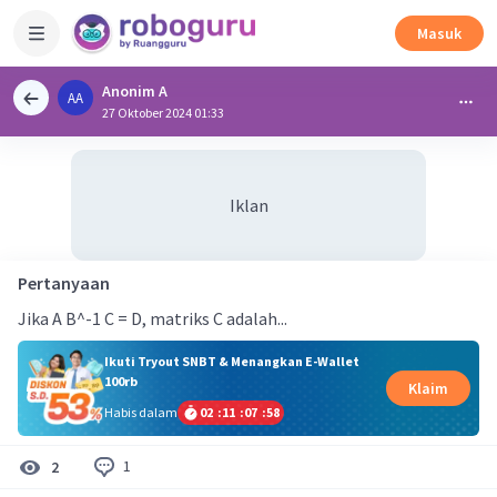
Masuk
Anonim A
AA
27 Oktober 2024 01:33
Iklan
Pertanyaan
Jika A B^-1 C = D, matriks C adalah...
Ikuti Tryout SNBT & Menangkan E-Wallet
100rb
Klaim
Habis dalam
02
:
11
:
07
:
58
1
2