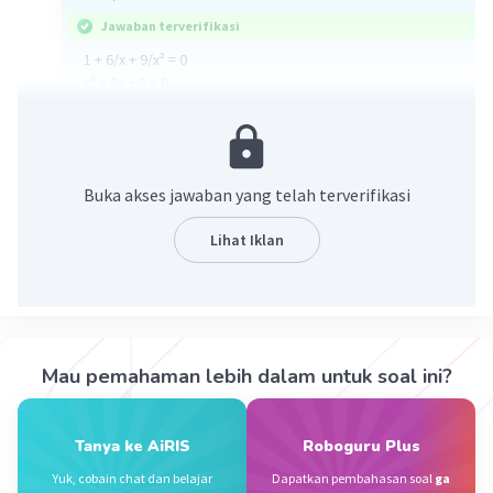
Jawaban terverifikasi
1 + 6/x + 9/x² = 0
x² + 6x + 9 = 0
(x + 3) (x + 3) = 0
x = -3
3/x = 3 / (-3) = -1
A. -1
Buka akses jawaban yang telah terverifikasi
·
0.0
(
0
)
Balas
Beri Rating
Lihat Iklan
Mau pemahaman lebih dalam untuk soal ini?
Iklan
Tanya ke AiRIS
Roboguru Plus
Yuk, cobain chat dan belajar
Dapatkan pembahasan soal
ga