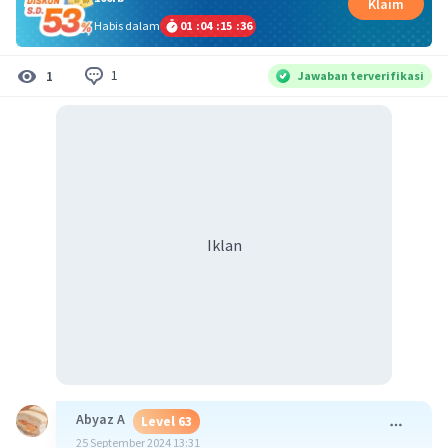
Klaim
Habis dalam
01
:
04
:
15
:
35
1
1
Jawaban terverifikasi
Iklan
Abyaz A
Level 63
25 September 2024 13:31