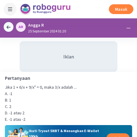
Masuk
Angga R
25 September 2024 01:20
Iklan
Pertanyaan
Jika 1 + 6/x + 9/x² = 0, maka 3/x adalah ...
A. -1
B. 1
C. 2
D. -1 atau 2
E. -1 atau -2
Ikuti Tryout SNBT & Menangkan E-Wallet
100rb