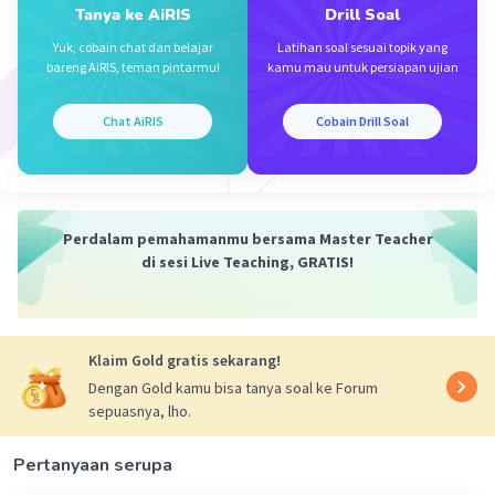
Tanya ke AiRIS
Drill Soal
Yuk, cobain chat dan belajar
Latihan soal sesuai topik yang
bareng AiRIS, teman pintarmu!
kamu mau untuk persiapan ujian
Chat AiRIS
Cobain Drill Soal
Perdalam pemahamanmu bersama Master Teacher
di sesi Live Teaching, GRATIS!
Klaim Gold gratis sekarang!
Dengan Gold kamu bisa tanya soal ke Forum
sepuasnya, lho.
Pertanyaan serupa