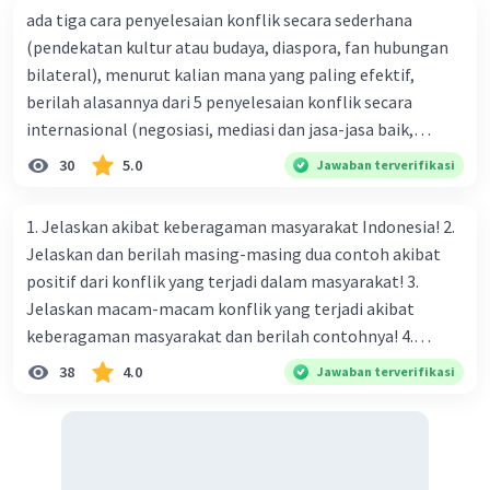
Jyotisha
– ilmu perbintangan dan waktu
ada tiga cara penyelesaian konflik secara sederhana
pelaksanaan ritual.
(pendekatan kultur atau budaya, diaspora, fan hubungan
bilateral), menurut kalian mana yang paling efektif,
Jadi,
Kitab Wedangga
bukan satu kitab tunggal,
berilah alasannya dari 5 penyelesaian konflik secara
melainkan
kelompok kitab atau ilmu
yang
berfungsi mendukung pemahaman dan
internasional (negosiasi, mediasi dan jasa-jasa baik,
pelaksanaan ajaran Weda.
konsiliasi, penyelidikan, dan penyelesaian di bawah
30
5.0
Jawaban terverifikasi
naungan organisasi PBB), menurut kalian mana yang
·
5.0
(
1
)
Balas
Beri Rating
paling efektif, berilah alasannya
1. Jelaskan akibat keberagaman masyarakat Indonesia! 2.
Ayunda D
Level 33
Jelaskan dan berilah masing-masing dua contoh akibat
08 Desember 2025 07:54
positif dari konflik yang terjadi dalam masyarakat! 3.
thanks
Jelaskan macam-macam konflik yang terjadi akibat
keberagaman masyarakat dan berilah contohnya! 4.
Mengapa dalam masyarakat yang memiliki keberagaman
38
4.0
Jawaban terverifikasi
diperlukan harmoni? 5. Indonesia merupakan negara yang
Rafael F
Level 20
kaya akan keberagaman baik dilihat dari agama, suku, ras,
28 Oktober 2025 06:05
bahasa, dan budaya. Berdasarkan pernyataan tersebut,
apa yang dapat kalian lakukan untuk menjaga
Kitab Wedangga adalah salah satu bagian dari