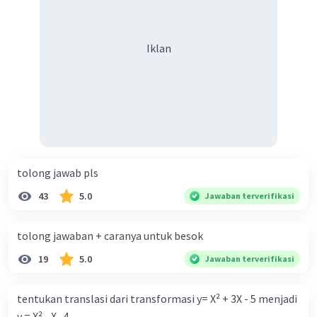
enam Vedānga, yaitu kitab-kitab penunjang
keberagaman supaya terhindar dari konflik?
Iklan
dalam agama Hindu yang digunakan untuk
memahami dan melaksanakan ajaran Veda
Iklan
dengan benar.
Secara bahasa, “Wedangga” (atau Vedānga)
berasal dari kata:
tolong jawab pls
Veda = pengetahuan suci,
43
5.0
Jawaban terverifikasi
Angga = bagian atau anggota tubuh.
tolong jawaban + caranya untuk besok
19
5.0
Jawaban terverifikasi
tentukan translasi dari transformasi y= X² + 3X - 5 menjadi
Jadi, Wedangga berarti “bagian-bagian dari
y = X² - X- 4