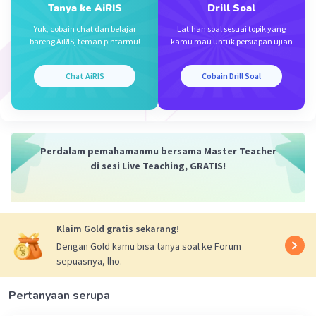
Tanya ke AiRIS
Drill Soal
Kitab Wedangga adalah kumpulan ilmu
Yuk, cobain chat dan belajar
Latihan soal sesuai topik yang
pengetahuan atau pedoman yang berfungsi
bareng AiRIS, teman pintarmu!
kamu mau untuk persiapan ujian
untuk
menjelaskan, menafsirkan, dan
memudahkan pemahaman isi kitab Weda
, agar
Chat AiRIS
Cobain Drill Soal
pelaksanaannya sesuai dengan aturan dan
makna aslinya.
Wedangga terdiri dari
enam bagian utama
,
yaitu:
Perdalam pemahamanmu bersama Master Teacher
Shiksha
– ilmu tentang pelafalan dan
di sesi Live Teaching, GRATIS!
fonetik.
Chandas
– ilmu tentang metrum atau
irama dalam mantra.
Klaim Gold gratis sekarang!
Vyakarana
– tata bahasa Sanskerta.
Dengan Gold kamu bisa tanya soal ke Forum
Nirukta
– etimologi atau penjelasan
sepuasnya, lho.
makna kata dalam Weda.
Kalpa
– tata cara pelaksanaan upacara
Pertanyaan serupa
atau ritual.