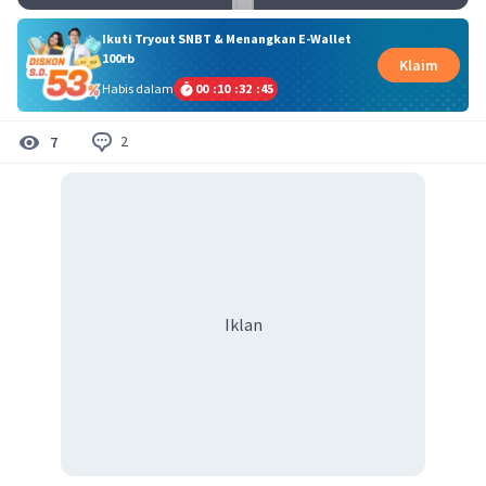
Ikuti Tryout SNBT & Menangkan E-Wallet
100rb
Klaim
Habis dalam
00
:
10
:
32
:
45
2
7
Iklan