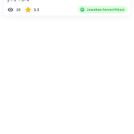
Veda” — seperti anggota tubuh bagi Veda, karena
isinya membantu menjelaskan, menafsirkan, dan
10
3.3
Jawaban terverifikasi
mempraktikkan ajaran dalam kitab Veda.
Enam bagian Kitab Wedangga:
Śikṣā → tentang tata cara pengucapan atau
pelafalan mantra.