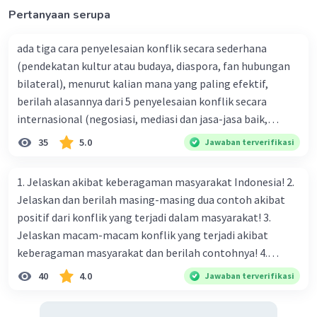
Pertanyaan serupa
ada tiga cara penyelesaian konflik secara sederhana
Iklan
(pendekatan kultur atau budaya, diaspora, fan hubungan
bilateral), menurut kalian mana yang paling efektif,
berilah alasannya dari 5 penyelesaian konflik secara
internasional (negosiasi, mediasi dan jasa-jasa baik,
konsiliasi, penyelidikan, dan penyelesaian di bawah
35
5.0
Jawaban terverifikasi
naungan organisasi PBB), menurut kalian mana yang
paling efektif, berilah alasannya
1. Jelaskan akibat keberagaman masyarakat Indonesia! 2.
Jelaskan dan berilah masing-masing dua contoh akibat
positif dari konflik yang terjadi dalam masyarakat! 3.
Jelaskan macam-macam konflik yang terjadi akibat
keberagaman masyarakat dan berilah contohnya! 4.
Mengapa dalam masyarakat yang memiliki keberagaman
40
4.0
Jawaban terverifikasi
diperlukan harmoni? 5. Indonesia merupakan negara yang
kaya akan keberagaman baik dilihat dari agama, suku, ras,