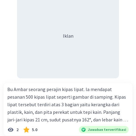
bahasa, dan budaya. Berdasarkan pernyataan tersebut,
apa yang dapat kalian lakukan untuk menjaga
keberagaman supaya terhindar dari konflik?
Iklan
Bu Ambar seorang perajin kipas lipat. la mendapat
pesanan 500 kipas lipat seperti gambar di samping. Kipas
lipat tersebut terdiri atas 3 bagian yaitu kerangka dari
plastik, kain, dan pita perekat untuk tepi kain. Panjang
jari-jari kipas 21 cm, sudut pusatnya 162°, dan lebar kain 14
cm. Biaya kerangka dan tali sebesar Rp1.800,00 per buah,
2
5.0
Jawaban terverifikasi
kain sebesar Rp40.000,00/m², dan pita perekat