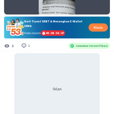
Ikuti Tryout SNBT & Menangkan E-Wallet
100rb
Klaim
Habis dalam
00
:
08
:
56
:
07
1
2
Jawaban terverifikasi
Iklan