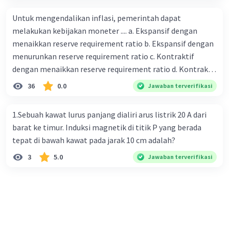
Rp350,00/m. Kipas tersebut dijual dengan harga
Untuk mengendalikan inflasi, pemerintah dapat
Rp6.500,00 per buah. Tentukan total keuntungan yang
melakukan kebijakan moneter .... a. Ekspansif dengan
diperoleh Bu Ambar.
menaikkan reserve requirement ratio b. Ekspansif dengan
menurunkan reserve requirement ratio c. Kontraktif
dengan menaikkan reserve requirement ratio d. Kontraktif
dengan menurunkan reserve requirement ratio e.
36
0.0
Jawaban terverifikasi
Ekspansif dengan menaikkan tingkat diskonto Bila Bank
Indonesia melakukan kebijakan moneter ekspansif,
1.Sebuah kawat lurus panjang dialiri arus listrik 20 A dari
ceteris paribus maka .... a. Menimbulkan inflasi di mana
barat ke timur. Induksi magnetik di titik P yang berada
bentuk kurva jumlah uang beredar (penawaran uang) naik
tepat di bawah kawat pada jarak 10 cm adalah?
dari kiri bawah ke kanan atas b. Menimbulkan deflasi di
3
5.0
Jawaban terverifikasi
mana bentuk kurva jumlah uang beredar (penawaran
uang) naik dari kiri bawah ke kanan atas c. Tingkat bunga
meningkat di mana bentuk kurva jumlah uang beredar
(penawaran uang) naik dari kiri bawah ke kanan atas d.
Tingkat bunga turun di mana bentuk kurva jumlah uang
beredar (penawaran uang) naik dari kiri bawah ke kanan