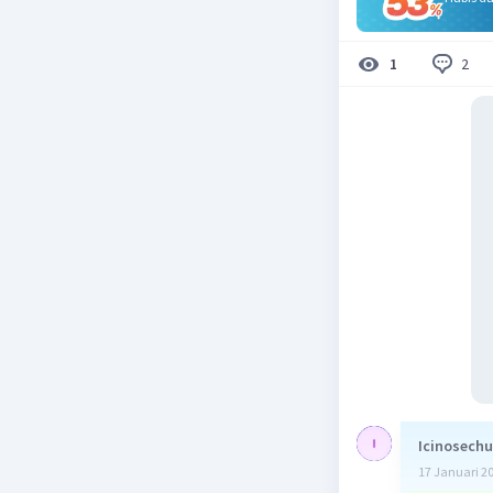
2
1
Icinosechu
17 Januari 2