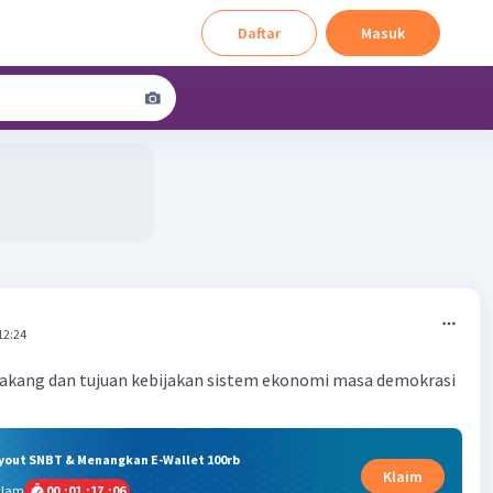
Daftar
Masuk
12:24
lakang dan tujuan kebijakan sistem ekonomi masa demokrasi
ryout SNBT & Menangkan E-Wallet 100rb
Klaim
alam
00
:
01
:
17
:
06