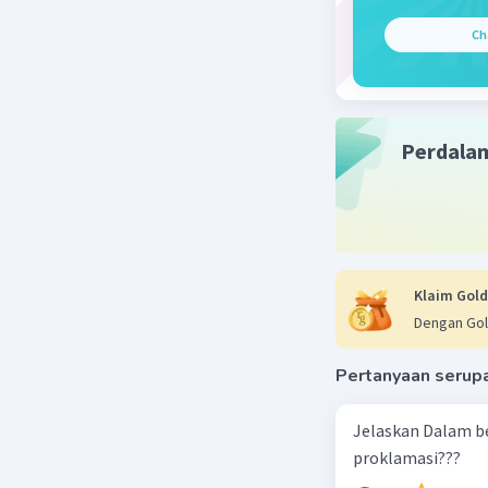
3. **Meng
Ch
- Sistem 
sistem ek
1930-an. 
interven
Perdala
pasar.
4. **Mend
- Tujuan 
inovasi d
pemerint
Klaim Gold
daripada 
Dengan Gol
5. **Menj
Pertanyaan serup
- Meskipu
mengakui 
Jelaskan Dalam b
negara me
proklamasi???
untuk men