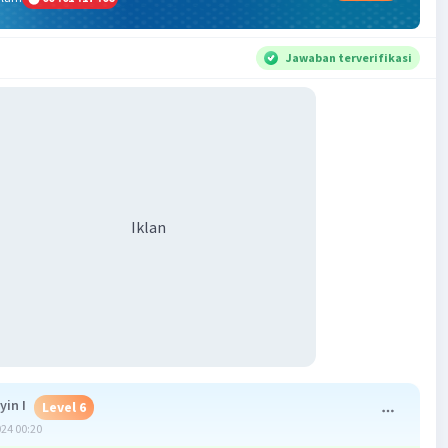
Jawaban terverifikasi
Iklan
yin I
Level 6
024 00:20