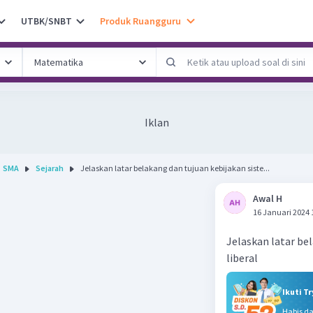
UTBK/SNBT
Produk Ruangguru
Iklan
SMA
Sejarah
Jelaskan latar belakang dan tujuan kebijakan siste...
Awal H
16 Januari 2024 
Jelaskan latar be
liberal
Ikuti T
Habis d