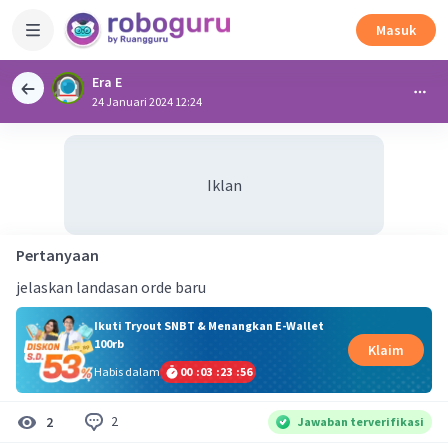
Masuk
Era E
24 Januari 2024 12:24
Iklan
Pertanyaan
jelaskan landasan orde baru
Ikuti Tryout SNBT & Menangkan E-Wallet
100rb
Klaim
Habis dalam
00
:
03
:
23
:
55
2
2
Jawaban terverifikasi