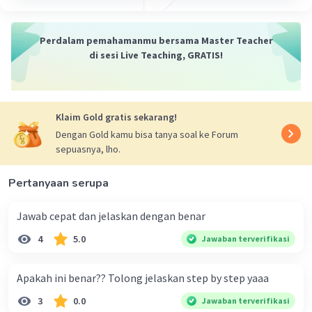
·
5.0
(
2
)
Balas
Beri Rating
Perdalam pemahamanmu bersama Master Teacher
di sesi Live Teaching, GRATIS!
Lisa K
Level 61
29 Januari 2024 10:18
Klaim Gold gratis sekarang!
orde baru lahir dari diterbitkannya surat
Dengan Gold kamu bisa tanya soal ke Forum
perintah sebelas maret (supersemar) pada
Iklan
sepuasnya, lho.
tahun 1966.
Pertanyaan serupa
·
5.0
(
1
)
Balas
Beri Rating
Jawab cepat dan jelaskan dengan benar
4
5.0
Jawaban terverifikasi
Apakah ini benar?? Tolong jelaskan step by step yaaa
3
0.0
Jawaban terverifikasi