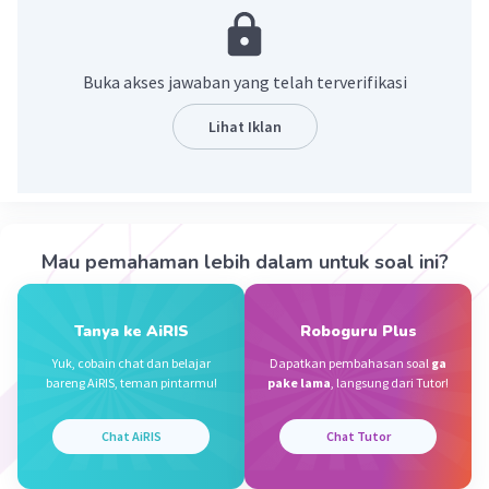
terdiri dari landasan ideal, konstitusional, dan
operasional.
Buka akses jawaban yang telah terverifikasi
Landasan Ideal
: Merujuk pada Pancasila,
yang merupakan ideologi dasar negara
Lihat Iklan
Indonesia
Landasan Konstitusional
: Merujuk pada
Undang-Undang Dasar 1945, yang menjadi
landasan hukum bagi pemerintahan Orde
Baru
Mau pemahaman lebih dalam untuk soal ini?
Landasan Operasional
: Merujuk pada TAP
MPRS/MPR, yang merupakan keputusan-
keputusan yang diambil oleh Majelis
Tanya ke AiRIS
Roboguru Plus
Permusyawaratan Rakyat
Yuk, cobain chat dan belajar
Dapatkan pembahasan soal
ga
Sementara/Majelis Permusyawaratan
bareng AiRIS, teman pintarmu!
pake lama
, langsung dari Tutor!
Rakyat, lembaga legislatif tertinggi pada
masa itu
Chat AiRIS
Chat Tutor