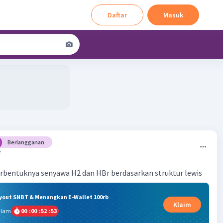
Daftar
Masuk
Berlangganan
2
erbentuknya senyawa H2 dan HBr berdasarkan struktur lewis
ryout SNBT & Menangkan E-Wallet 100rb
Klaim
alam
00
:
00
:
52
:
52