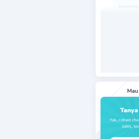
Jawabanny
Struktur
atom dala
membentu
menyumba
tunggal, 
Lewis. Pa
elektron 
juga memi
dalam ika
Mau 
Tanya
Yuk, cobain cha
AiRIS, te