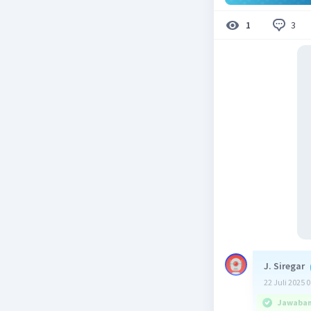
3
1
J. Siregar
22 Juli 2025 
Jawaban 