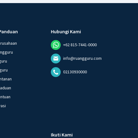
13:37
valen, di mana atom-atom berbagi elektron untuk
konfigurasi elektron yang stabil, mirip dengan gas mulia.
Panduan
Hubungi Kami
·
0.0
(
0
)
Balas
erusahaan
ating
+62 815-7441-0000
angguru
info@ruangguru.com
guru
guru
02130930000
ntanan
gaduan
entuan
vasi
Ikuti Kami