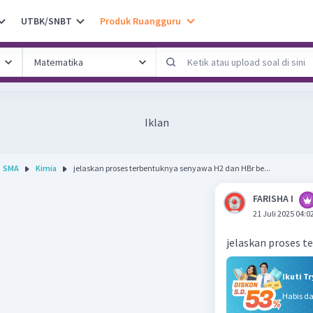
UTBK/SNBT
Produk Ruangguru
Iklan
SMA
Kimia
jelaskan proses terbentuknya senyawa H2 dan HBr be...
FARISHA I
21 Juli 2025 04:0
jelaskan proses t
Ikuti T
Habis d