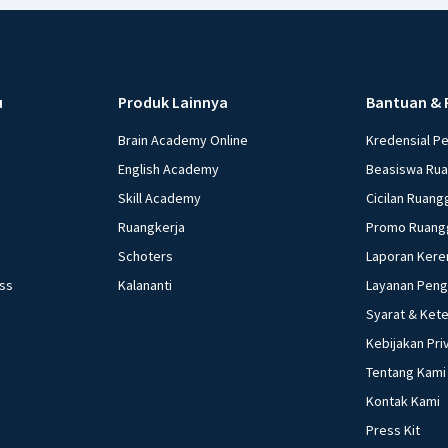
27 Juli 2025 
ikatan ko
mencapai 
u
Produk Lainnya
Bantuan & 
Brain Academy Online
Kredensial P
Beri R
English Academy
Beasiswa Ru
Skill Academy
Cicilan Ruang
Ruangkerja
Promo Ruang
Schoters
Laporan Kere
ess
Kalananti
Layanan Pen
Syarat & Ket
Kebijakan Pri
Tentang Kami
Kontak Kami
Press Kit