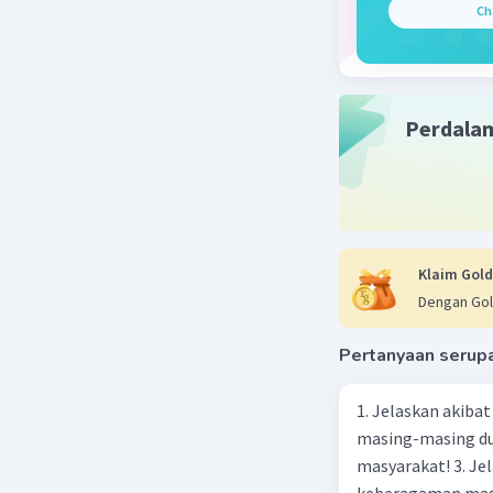
Ch
Beri R
RAHMAD A
Perdala
25 Juli 2025 
1.
Senyaw
Konfig
Klaim Gold
Setiap
Dengan Gol
kestabi
Maka
d
Pertanyaan serup
terbe
1. Jelaskan akibat keber
🔬 Struktu
masing-masing dua
Keterang
masyarakat! 3. Jelaskan macam-macam konflik yang terjadi akibat
digunakan
keberagaman masyarakat