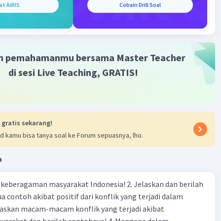
at AiRIS
Cobain Drill Soal
·
0.0
(
0
)
Balas
ating
Level 18
m pemahamanmu bersama Master Teacher
13:33
di sesi Live Teaching, GRATIS!
a H₂ (Hidrogen molekul):
Iklan
urasi elektron H:
1s¹
 gratis sekarang!
 atom H butuh
1 elektron
lagi untuk mencapai
d kamu bisa tanya soal ke Forum sepuasnya, lho.
lan (duet → 2e⁻ seperti He).
ua atom H
saling berbagi
1 pasang elektron
➝
a
ntuk
ikatan kovalen tunggal
.
agaman masyarakat Indonesia! 2. Jelaskan dan berilah
r Lewis H₂:
 contoh akibat positif dari konflik yang terjadi dalam
an:
Titik dua (:) menunjukkan 1 pasang elektron yang
 bersama → ikatan kovalen tunggal.
 dan berilah contohnya! 4. Mengapa dalam