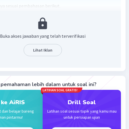
a sesuai pembahasan berikut.
 Lewis untuk H₂ dan HBr menggambarkan bagaimana atom-
m molekul-molekul tersebut berbagi elektron untuk
k ikatan. Untuk H₂, dua atom hidrogen masing-masing
Buka akses jawaban yang telah terverifikasi
ngkan satu elektron untuk membentuk ikatan kovalen
yang ditandai dengan garis tunggal (H-H) dalam struktur
Lihat Iklan
da HBr, atom hidrogen dan bromin berbagi satu pasangan
untuk membentuk ikatan kovalen tunggal (H-Br). Bromin
liki tiga pasangan elektron bebas yang tidak terlibat
tan.
pemahaman lebih dalam untuk soal ini?
LATIHAN SOAL GRATIS!
 ke AiRIS
Drill Soal
t dan belajar bareng
Latihan soal sesuai topik yang kamu mau
man pintarmu!
untuk persiapan ujian