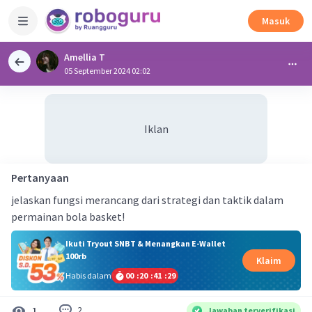
Masuk
Amellia T
05 September 2024 02:02
Iklan
Pertanyaan
jelaskan fungsi merancang dari strategi dan taktik dalam
permainan bola basket!
Ikuti Tryout SNBT & Menangkan E-Wallet
100rb
Klaim
Habis dalam
00
:
20
:
41
:
29
2
1
Jawaban terverifikasi