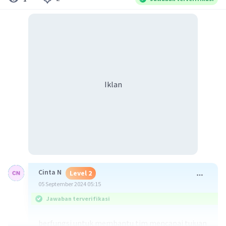
Iklan
Cinta N
Level 2
05 September 2024 05:15
Jawaban terverifikasi
berfungsi untuk membantu tim mencapai tujuan