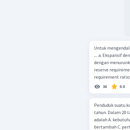
Untuk mengendali
.... a. Ekspansif 
dengan menurunka
reserve requireme
requirement ratio e
Indonesia melakuka
36
0.0
Menimbulkan infl
uang) naik dari k
Penduduk suatu ko
kurva jumlah uang
tahun. Dalam 20 
c. Tingkat bunga 
adalah A. kebutuh
(penawaran uang) n
bertambah C. per
mana bentuk kurva