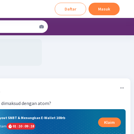
Daftar
Masuk
1
g dimaksud dengan atom?
ryout SNBT & Menangkan E-Wallet 100rb
Klaim
alam
01
:
10
:
09
:
17