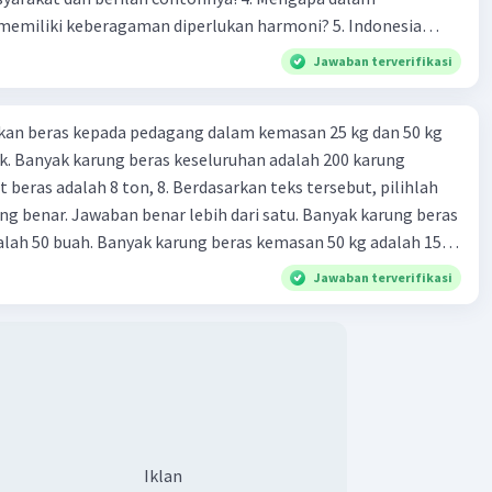
liki keberagaman diperlukan harmoni? 5. Indonesia
yang kaya akan keberagaman baik dilihat dari agama, suku,
Jawaban terverifikasi
Level 88
budaya. Berdasarkan pernyataan tersebut, apa yang dapat
5:51
tuk menjaga keberagaman supaya terhindar dari konflik?
terverifikasi
kan beras kepada pedagang dalam kemasan 25 kg dan 50 kg
. Banyak karung beras keseluruhan adalah 200 karung
ah pertikel terkecil suatu zat atau materi yang tidak bisa
Iklan
 beras adalah 8 ton, 8. Berdasarkan teks tersebut, pilihlah
i
g benar. Jawaban benar lebih dari satu. Banyak karung beras
lah 50 buah. Banyak karung beras kemasan 50 kg adalah 150
·
0.0
(
0
)
Balas
ating
 beras dalam kemasan 25 kg adalah 2 ton. Perbandingan berat
Jawaban terverifikasi
g dan 50 kg dalam truk adalah 1: 3. 9. Berdasarkan teks
ya setiap beras karung kecil adalah Rp7.500 dan karung besar
ah biaya angkut semua beras yang harus dibayar oleh Bu
00 C. Rp2.312.000 B. Rp2.475.000 D. Rp2.280.000
Iklan