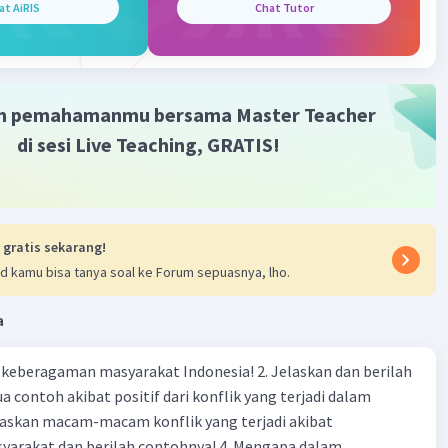
k ikatan kimia.
at AiRIS
Chat Tutor
at Atom:
ersifat netral secara elektrik karena jumlah proton dan
sama.
m pemahamanmu bersama Master Teacher
apat berikatan dengan atom lain untuk membentuk
di sesi Live Teaching, GRATIS!
tau senyawa.
apat melepaskan atau menerima elektron, sehingga
 ion positif atau negatif.
dapat menyerap atau memancarkan energi dalam bentuk
au partikel.
 gratis sekarang!
d kamu bisa tanya soal ke Forum sepuasnya, lho.
tom:
drogen (H) terdiri dari 1 proton dan 1 elektron.
a
rbon (C) terdiri dari 6 proton, 6 neutron, dan 6 elektron.
anium (U) terdiri dari 92 proton, 146 neutron, dan 92
agaman masyarakat Indonesia! 2. Jelaskan dan berilah
 contoh akibat positif dari konflik yang terjadi dalam
·
0.0
(
0
)
Balas
ating
 dan berilah contohnya! 4. Mengapa dalam