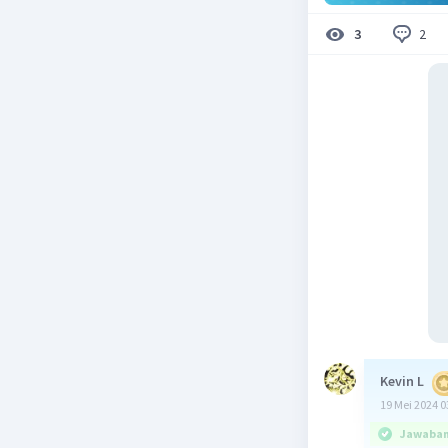
2
3
Kevin L
19 Mei 2024 0
Jawaban 