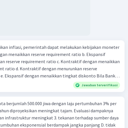
kan inflasi, pemerintah dapat melakukan kebijakan moneter
dengan menaikkan reserve requirement ratio b. Ekspansif
n reserve requirement ratio c. Kontraktif dengan menaikkan
nt ratio d. Kontraktif dengan menurunkan reserve
. Ekspansif dengan menaikkan tingkat diskonto Bila Bank
n kebijakan moneter ekspansif, ceteris paribus maka .... a.
Jawaban terverifikasi
asi di mana bentuk kurva jumlah uang beredar (penawaran
iri bawah ke kanan atas b. Menimbulkan deflasi di mana bentuk
ta berjumlah 500.000 jiwa dengan laju pertumbuhan 3% per
 beredar (penawaran uang) naik dari kiri bawah ke kanan atas
tahun diproyeksikan meningkat tajam. Evaluasi dampaknya
meningkat di mana bentuk kurva jumlah uang beredar
an infrastruktur meningkat 3. tekanan terhadap sumber daya
aik dari kiri bawah ke kanan atas d. Tingkat bunga turun di
tumbuhan eksponensial berdampak jangka panjang D. tidak
 jumlah uang beredar (penawaran uang) naik dari kiri bawah