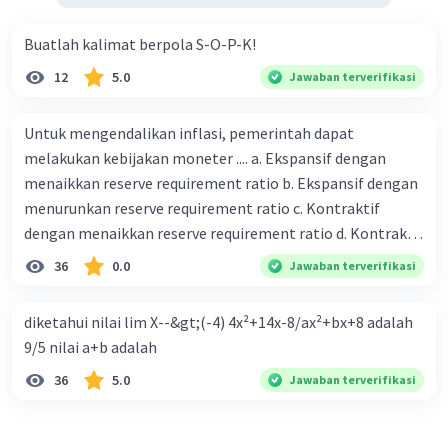
Buatlah kalimat berpola S-O-P-K!
12
5.0
Jawaban terverifikasi
Untuk mengendalikan inflasi, pemerintah dapat
melakukan kebijakan moneter .... a. Ekspansif dengan
menaikkan reserve requirement ratio b. Ekspansif dengan
menurunkan reserve requirement ratio c. Kontraktif
dengan menaikkan reserve requirement ratio d. Kontraktif
dengan menurunkan reserve requirement ratio e.
36
0.0
Jawaban terverifikasi
Ekspansif dengan menaikkan tingkat diskonto Bila Bank
Indonesia melakukan kebijakan moneter ekspansif,
diketahui nilai lim X--&gt;(-4) 4x²+14x-8/ax²+bx+8 adalah
ceteris paribus maka .... a. Menimbulkan inflasi di mana
9/5 nilai a+b adalah
bentuk kurva jumlah uang beredar (penawaran uang) naik
36
5.0
Jawaban terverifikasi
dari kiri bawah ke kanan atas b. Menimbulkan deflasi di
mana bentuk kurva jumlah uang beredar (penawaran
uang) naik dari kiri bawah ke kanan atas c. Tingkat bunga