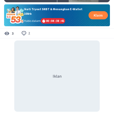
Ikuti Tryout SNBT & Menangkan E-Wallet
100rb
Klaim
Habis dalam
00
:
04
:
38
:
41
2
3
Iklan