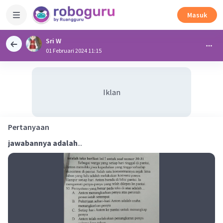
Masuk
Sri W
01 Februari 2024 11:15
Iklan
Pertanyaan
jawabannya adalah
...