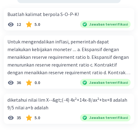
Buatlah kalimat berpola S-O-P-K!
12
5.0
Jawaban terverifikasi
Untuk mengendalikan inflasi, pemerintah dapat
melakukan kebijakan moneter .... a. Ekspansif dengan
menaikkan reserve requirement ratio b. Ekspansif dengan
menurunkan reserve requirement ratio c. Kontraktif
dengan menaikkan reserve requirement ratio d. Kontraktif
dengan menurunkan reserve requirement ratio e.
36
0.0
Jawaban terverifikasi
Ekspansif dengan menaikkan tingkat diskonto Bila Bank
Indonesia melakukan kebijakan moneter ekspansif,
diketahui nilai lim X--&gt;(-4) 4x²+14x-8/ax²+bx+8 adalah
ceteris paribus maka .... a. Menimbulkan inflasi di mana
9/5 nilai a+b adalah
bentuk kurva jumlah uang beredar (penawaran uang) naik
35
5.0
Jawaban terverifikasi
dari kiri bawah ke kanan atas b. Menimbulkan deflasi di
mana bentuk kurva jumlah uang beredar (penawaran
uang) naik dari kiri bawah ke kanan atas c. Tingkat bunga