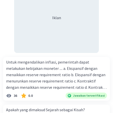
biaya setiap beras karung kecil adalah Rp7.500 dan karung
besar Rp14.000, berapakah biaya angkut semua beras yang
harus dibayar oleh Bu Vina? A. Rp2.540.000 C. Rp2.312.000 B.
Iklan
Rp2.475.000 D. Rp2.280.000
Untuk mengendalikan inflasi, pemerintah dapat
melakukan kebijakan moneter .... a. Ekspansif dengan
menaikkan reserve requirement ratio b. Ekspansif dengan
menurunkan reserve requirement ratio c. Kontraktif
dengan menaikkan reserve requirement ratio d. Kontraktif
dengan menurunkan reserve requirement ratio e.
36
0.0
Jawaban terverifikasi
Ekspansif dengan menaikkan tingkat diskonto Bila Bank
Indonesia melakukan kebijakan moneter ekspansif,
Apakah yang dimaksud Sejarah sebagai Kisah?
ceteris paribus maka .... a. Menimbulkan inflasi di mana