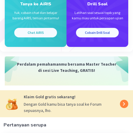
Tanya ke AiRIS
Drill Soal
·
0.0
(
0
)
Balas
Beri Rating
Yuk, cobain chat dan belajar
Latihan soal sesuai topik yang
bareng AiRIS, teman pintarmu!
kamu mau untuk persiapan ujian
Swissvale S
Level 1
Chat AiRIS
Cobain Drill Soal
06 Juni 2024 22:42
Bantu menjawab ya, jawabannya A.
·
0.0
(
0
)
Balas
Beri Rating
Iklan
Perdalam pemahamanmu bersama Master Teacher
di sesi Live Teaching, GRATIS!
Klaim Gold gratis sekarang!
Dengan Gold kamu bisa tanya soal ke Forum
sepuasnya, lho.
Pertanyaan serupa