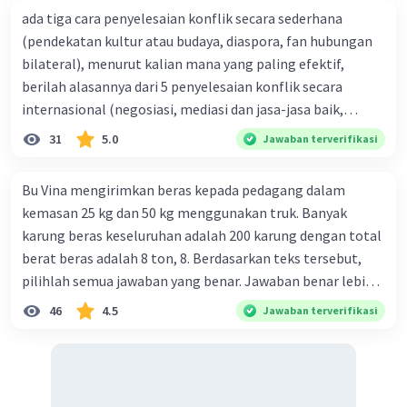
ada tiga cara penyelesaian konflik secara sederhana
(pendekatan kultur atau budaya, diaspora, fan hubungan
bilateral), menurut kalian mana yang paling efektif,
berilah alasannya dari 5 penyelesaian konflik secara
internasional (negosiasi, mediasi dan jasa-jasa baik,
konsiliasi, penyelidikan, dan penyelesaian di bawah
31
5.0
Jawaban terverifikasi
naungan organisasi PBB), menurut kalian mana yang
paling efektif, berilah alasannya
Bu Vina mengirimkan beras kepada pedagang dalam
kemasan 25 kg dan 50 kg menggunakan truk. Banyak
karung beras keseluruhan adalah 200 karung dengan total
berat beras adalah 8 ton, 8. Berdasarkan teks tersebut,
pilihlah semua jawaban yang benar. Jawaban benar lebih
dari satu. Banyak karung beras kemasan 25 kg adalah 50
46
4.5
Jawaban terverifikasi
buah. Banyak karung beras kemasan 50 kg adalah 150
buah. Total berat beras dalam kemasan 25 kg adalah 2
ton. Perbandingan berat beras kemasan 25 kg dan 50 kg
dalam truk adalah 1: 3. 9. Berdasarkan teks tersebut, jika