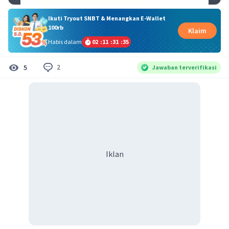
Ikuti Tryout SNBT & Menangkan E-Wallet
100rb
Klaim
Habis dalam
02
:
11
:
31
:
34
2
5
Jawaban terverifikasi
Iklan