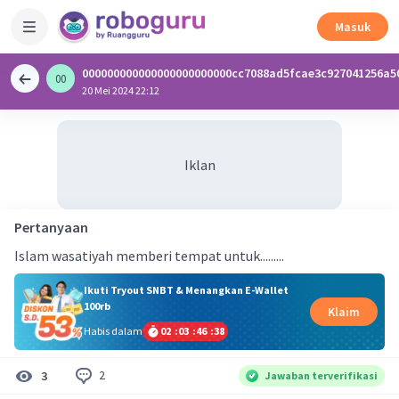
Masuk
000000000000000000000000cc7088ad5fcae3c927041256a5
00
0
20 Mei 2024 22:12
Iklan
Pertanyaan
Islam wasatiyah memberi tempat untuk.........
Ikuti Tryout SNBT & Menangkan E-Wallet
100rb
Klaim
Habis dalam
02
:
03
:
46
:
38
2
3
Jawaban terverifikasi