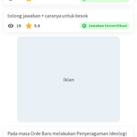
diperlukan harmoni? 5. Indonesia merupakan negara yang
kaya akan keberagaman baik dilihat dari agama, suku, ras,
tolong jawaban + caranya untuk besok
bahasa, dan budaya. Berdasarkan pernyataan tersebut,
19
5.0
Jawaban terverifikasi
apa yang dapat kalian lakukan untuk menjaga
keberagaman supaya terhindar dari konflik?
Iklan
Pada masa Orde Baru melakukan Penyeragaman Ideologi