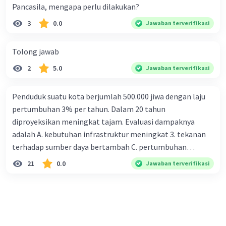
Pancasila, mengapa perlu dilakukan?
3
0.0
Jawaban terverifikasi
Tolong jawab
2
5.0
Jawaban terverifikasi
Penduduk suatu kota berjumlah 500.000 jiwa dengan laju
pertumbuhan 3% per tahun. Dalam 20 tahun
diproyeksikan meningkat tajam. Evaluasi dampaknya
adalah A. kebutuhan infrastruktur meningkat 3. tekanan
terhadap sumber daya bertambah C. pertumbuhan
eksponensial berdampak jangka panjang D. tidak
21
0.0
Jawaban terverifikasi
memengaruhi tata ruang E. proyeksi penduduk penting
untuk perencanaan