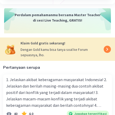
Iklan
mengarahkan umatnya agar adil, seimbang,
bermaslahat dan proporsional, atau sering
Perdalam pemahamanmu bersama Master Teacher
disebut dengan kata “moderat” dalam semua
di sesi Live Teaching, GRATIS!
dimensi kehidupan.
Lebih dari itu, wasathiyah adalah ketegasan
seseorang untuk bersikap adil. Ia mengibaratkan
seorang wasit di dalam pertandingan sepak bola.
Klaim Gold gratis sekarang!
Dengan Gold kamu bisa tanya soal ke Forum
·
5.0
(
1
)
Balas
Beri Rating
sepuasnya, lho.
Pertanyaan serupa
1. Jelaskan akibat keberagaman masyarakat Indonesia! 2.
Jelaskan dan berilah masing-masing dua contoh akibat
positif dari konflik yang terjadi dalam masyarakat! 3.
Jelaskan macam-macam konflik yang terjadi akibat
keberagaman masyarakat dan berilah contohnya! 4.
Mengapa dalam masyarakat yang memiliki keberagaman
40
4.0
Jawaban terverifikasi