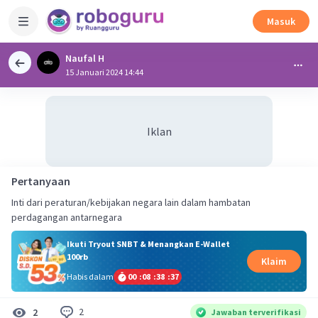
Masuk
Naufal H
15 Januari 2024 14:44
Iklan
Pertanyaan
Inti dari peraturan/kebijakan negara lain dalam hambatan
perdagangan antarnegara
Ikuti Tryout SNBT & Menangkan E-Wallet
100rb
Klaim
Habis dalam
00
:
08
:
38
:
36
2
2
Jawaban terverifikasi