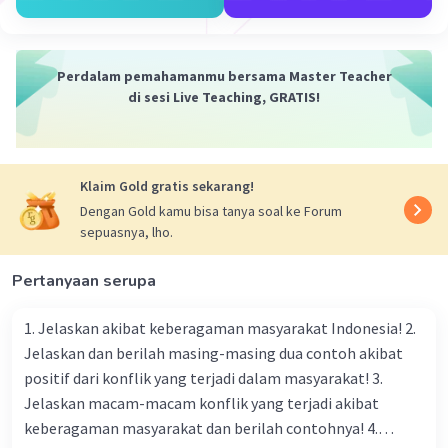
yang dapat mempengaruhi transaksi
perdagangan
Perdalam pemahamanmu bersama Master Teacher
di sesi Live Teaching, GRATIS!
·
5.0
(
1
)
Balas
Beri Rating
Salsabila M
Community
Level 58
Klaim Gold gratis sekarang!
13 Maret 2024 00:45
Dengan Gold kamu bisa tanya soal ke Forum
Jawaban terverifikasi
sepuasnya, lho.
Inti dari peraturan atau kebijakan negara lain
Iklan
Pertanyaan serupa
dalam hambatan perdagangan antarnegara
dapat bervariasi tergantung pada tujuan dan
1. Jelaskan akibat keberagaman masyarakat Indonesia! 2.
kepentingan ekonomi nasional masing-masing
Jelaskan dan berilah masing-masing dua contoh akibat
negara. Beberapa hambatan perdagangan yang
positif dari konflik yang terjadi dalam masyarakat! 3.
umum digunakan oleh negara-negara adalah
Jelaskan macam-macam konflik yang terjadi akibat
sebagai berikut:
keberagaman masyarakat dan berilah contohnya! 4.
Tarif Impor
: Negara dapat menerapkan tarif