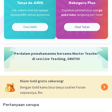
semoga membantu🙏🏻🙏🏻
Tanya ke AiRIS
Roboguru Plus
Yuk, cobain chat dan belajar
Dapatkan pembahasan soal
ga
·
0.0
(
0
)
Balas
Beri Rating
bareng AiRIS, teman pintarmu!
pake lama
, langsung dari Tutor!
Chat AiRIS
Chat Tutor
Perdalam pemahamanmu bersama Master Teacher
di sesi Live Teaching, GRATIS!
Klaim Gold gratis sekarang!
Dengan Gold kamu bisa tanya soal ke Forum
sepuasnya, lho.
Pertanyaan serupa