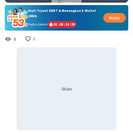
Ikuti Tryout SNBT & Menangkan E-Wallet
100rb
Klaim
Habis dalam
01
:
09
:
14
:
29
2
2
Iklan