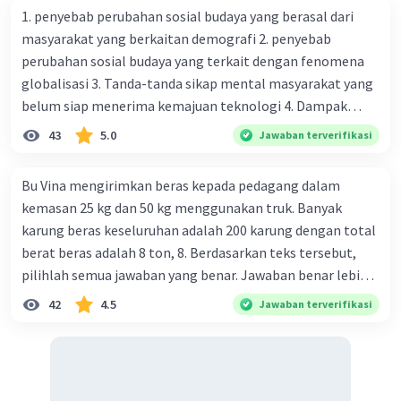
1. penyebab perubahan sosial budaya yang berasal dari
masyarakat yang berkaitan demografi 2. penyebab
perubahan sosial budaya yang terkait dengan fenomena
globalisasi 3. Tanda-tanda sikap mental masyarakat yang
belum siap menerima kemajuan teknologi 4. Dampak
modernisasi dalam kehidupan sosial masyarakat 5.
43
5.0
Jawaban terverifikasi
Kegiatan manusia di bidang ekonomi yang menunjukkan
perubahan ke arah modernisasi 6. Contoh pengaruh
Bu Vina mengirimkan beras kepada pedagang dalam
modernisasi di bidang ilmu pengetahuan dan pendidikan
kemasan 25 kg dan 50 kg menggunakan truk. Banyak
terhadap pola pikir masyarakat 7. Konsep mengenai
karung beras keseluruhan adalah 200 karung dengan total
proses modernisasi di masyarakat seringkali mengalami
berat beras adalah 8 ton, 8. Berdasarkan teks tersebut,
kesalahan pahaman, salah satunya kesalahan tersebut
pilihlah semua jawaban yang benar. Jawaban benar lebih
menganggap jika menjadi modern adalah mengikuti... 8.
dari satu. Banyak karung beras kemasan 25 kg adalah 50
42
4.5
Jawaban terverifikasi
arti dari globalisasi 9. Bentuk kearifan lokal di wilayah
buah. Banyak karung beras kemasan 50 kg adalah 150
Madura yang berperan dalam pengelolaan SDA dan
buah. Total berat beras dalam kemasan 25 kg adalah 2
dukungan dalam bentuk kebudayaan 10. Syarat menjaga
ton. Perbandingan berat beras kemasan 25 kg dan 50 kg
tradisi kearifan lokal di Nusantara 11. Ciri uang kartal,
dalam truk adalah 1: 3. 9. Berdasarkan teks tersebut, jika
giral 12. Syarat melakukan kegiatan barter 13. Arti dari