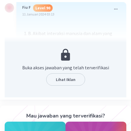
Fiu F
Level 90
11 Januari 2024 03:13
B. Akibat interaksi manusia dan alam yang
berlebihan
B. Bagaimana dampak interaksi manusia
dengan alam?
Buka akses jawaban yang telah terverifikasi
·
0.0
(
0
)
Balas
Beri Rating
Lihat Iklan
Alifah N
Level 81
13 Januari 2024 16:42
ide pokok pada paragraf tersebut adalah
Mau jawaban yang terverifikasi?
b. akibat interaksi manusia dan alam yang
Iklan
berlebihan