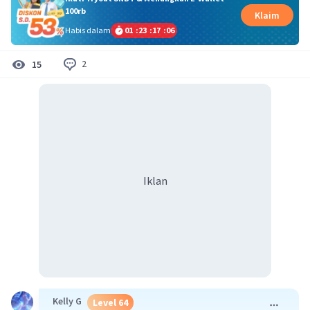
100rb
Klaim
Habis dalam
01
:
23
:
17
:
06
2
15
Iklan
Kelly G
Level 64