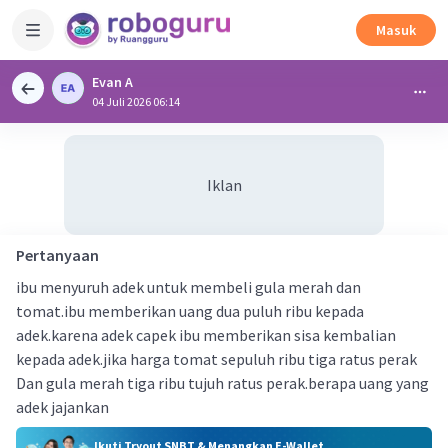
Masuk
Evan A
04 Juli 2026 06:14
Iklan
Pertanyaan
ibu menyuruh adek untuk membeli gula merah dan
tomat.ibu memberikan uang dua puluh ribu kepada
adek.karena adek capek ibu memberikan sisa kembalian
kepada adek.jika harga tomat sepuluh ribu tiga ratus perak
Dan gula merah tiga ribu tujuh ratus perak.berapa uang yang
adek jajankan
Ikuti Tryout SNBT & Menangkan E-Wallet