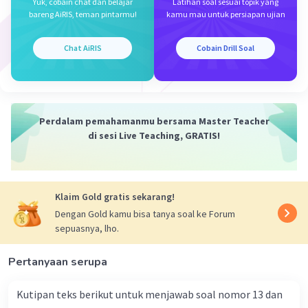
·
0.0
(
0
)
Balas
Beri Rating
Yuk, cobain chat dan belajar
Latihan soal sesuai topik yang
bareng AiRIS, teman pintarmu!
kamu mau untuk persiapan ujian
Chat AiRIS
Cobain Drill Soal
Perdalam pemahamanmu bersama Master Teacher
di sesi Live Teaching, GRATIS!
Klaim Gold gratis sekarang!
Dengan Gold kamu bisa tanya soal ke Forum
sepuasnya, lho.
Pertanyaan serupa
Kutipan teks berikut untuk menjawab soal nomor 13 dan