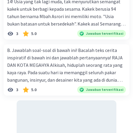
14! Usia yang tak lagi muda, tak menyurutkan semangat
kakek untuk berbagi kepada sesama. Kakek berusia 94
tahun bernama Mbah Asrori ini memiliki moto. "Usia
bukan batasan untuk bersedekah". Kakek asal Semarang
ini setiap hari Jumat selalu melakukan sedekah dengan
3
5.0
Jawaban terverifikasi
membagikan nasi bungkus kepada orang- orang yang
membutuhkan, seperti pemulung. tukang becak, dan
B. Jawablah soal-soal di bawah ini! Bacalah teks cerita
lainnya. Kakek tiga anak ini setidaknya menyisihkan uang
inspiratif di bawah ini dan jawablah pertanyaannya! RAJA
sebanyak Rp400 ribu per bulan untuk sedekah. 13. Kutipan
DAN KOTA MEGAHYA Alkisah, hiduplah seorang rata yang
cerita tersebut sangat inspiratif karena ..... tokoh. a.
kaya raya. Pada suatu hari ia memanggil seluruh pakar
kekayaan b. kepedulian c. usia d. profesi 14. Makna moto
bangunan, insinyur, dan desainer kita yang ada di dunia.
"usia bukan batasan untuk berhenti bersedekah" dalam
Kepada mereka ia meminta untuk dibuatkan sebuah kota
3
5.0
Jawaban terverifikasi
teks tersebut adalah... HOTS a. usia menjadi tolak ukur
yang paling megah dan paling pindah di seluruh dunia.
untuk diberi sedekah b. Jangan berhenti bersedekah
Pekerjaan pun dimulai. Semua dikerjakan dengan sangat
meskipun usia sudah tua c. pembatasan usia dalam
teliti untuk mendapatkan hasil yang sempurna. Rata tidak
bersedekah d. jika ingin bersedekah, jangan melihat usia
menawar harga. Berapa pun biaya yang dibutuhkan ia siap
membayarnya. Setelah sekian lama dikerjakan, akhirnya
semuanya selesai. Sebuah kota yang teramat megah dan