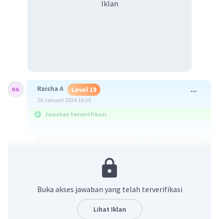
Iklan
Raisha A
Level 19
20 Januari 2024 16:30
Jawaban terverifikasi
4. Inspirasi yang dapat diambil dari tokoh dalam
cerita tersebut adalah semangat dan tekad
untuk terus berbagi dan bersedekah meskipun
usia telah tidak lagi muda.
5. Nilai yang terdapat pada kutipan cerita
Buka akses jawaban yang telah terverifikasi
tersebut antara lain adalah:
- Keberanian untuk berbagi
Lihat Iklan