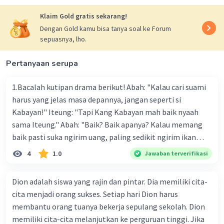
Klaim Gold gratis sekarang!
Dengan Gold kamu bisa tanya soal ke Forum
sepuasnya, lho.
Pertanyaan serupa
1.Bacalah kutipan drama berikut! Abah: "Kalau cari suami
harus yang jelas masa depannya, jangan seperti si
Kabayan!" Iteung: "Tapi Kang Kabayan mah baik nyaah
sama Iteung." Abah: "Baik? Baik apanya? Kalau memang
baik pasti suka ngirim uang, paling sedikit ngirim ikan
kesenangan Abah. Ikan gurame!" Ambu: "Abah teh
4
1.0
Jawaban terverifikasi
kumaha. Apa-apa selalu saja diukur pakai uang." Tokoh
Iteung pada kutipan drama tersebut akan lebih menarik
Dion adalah siswa yang rajin dan pintar. Dia memiliki cita-
jika menggunakan kostum a. celana panjang dan kaos
cita menjadi orang sukses. Setiap hari Dion harus
dengan rambut panjang dibiarkan terurai b. celana
membantu orang tuanya bekerja sepulang sekolah. Dion
panjang dan kaos dengan rambut dikepang dua c. kebaya
memiliki cita-cita melanjutkan ke perguruan tinggi. Jika