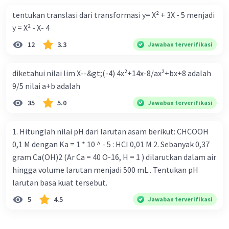
kontraktif dilakukan dengan cara .... a. Menurunkan
tentukan translasi dari transformasi y= X² + 3X - 5 menjadi
pengeluaran pemerintah (G), menambah pembayaran
y = X² - X- 4
transfer (Tr) dan meningkatkan pemungutan pajak (Tx) b.
12
3.3
Jawaban terverifikasi
Menurunkan G, mengurangi Tr, dan meningkatkan Tx c.
Menurunkan G, menambah Tr, dan menurunkan Tx d.
diketahui nilai lim X--&gt;(-4) 4x²+14x-8/ax²+bx+8 adalah
Meningkatkan G, mengurangi Tr, dan menurunkan Tx e.
9/5 nilai a+b adalah
Meningkatkan G, menambah Tr, dan menurunkan Tx Cara
yang dilakukan kebijakan tingkat diskonto oleh Bank
35
5.0
Jawaban terverifikasi
Sentral dalam melakukan kebijakan moneter adalah .... a.
Mengatur jumlah pemberian kredit b. Menetapkan harga
1. Hitunglah nilai pH dari larutan asam berikut: CHCOOH
surat-surat berharga di pasar uang c. Menetapkan giro
0,1 M dengan Ka = 1 * 10 ^ - 5 : HCI 0,01 M 2. Sebanyak 0,37
wajib minimum (reserved requirement ratio) d. Mengatur
gram Ca(OH)2 (Ar Ca = 40 O-16, H = 1 ) dilarutkan dalam air
tingkat bunga tabungan e. Mengatur tingkat bunga
hingga volume larutan menjadi 500 mL.. Tentukan pH
pinjaman bank sentral kepada bank umum Perhatikan
larutan basa kuat tersebut.
beberapa pernyataan berikut. 1). Menaikkan tarif pajak. 2).
5
4.5
Jawaban terverifikasi
Diversifikasi pajak. 3). Menaikkan suku bunga. 4). Politik
pasar terbuka. 5). Mengadakan diskriminasi harga. Yang
termasuk kebijakan fiskal adalah .... a. 1) dan 2) b. 2) dan 3)