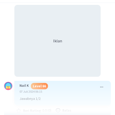
Iklan
Nail K
Level 66
07 Juli 2024 06:15
Jawabnya 1/2
·
0.0
(
0
)
Balas
Beri Rating