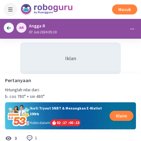
Masuk
Angga R
07 Juli 2024 05:10
Iklan
Pertanyaan
Hitunglah nilai dari:
b. cos 780° + sin 480°
Ikuti Tryout SNBT & Menangkan E-Wallet
100rb
Klaim
Habis dalam
02
:
17
:
00
:
13
1
3