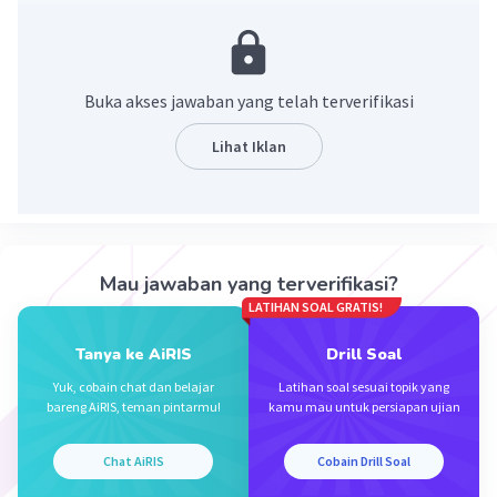
Buka akses jawaban yang telah terverifikasi
Lihat Iklan
Iklan
Mau jawaban yang terverifikasi?
LATIHAN SOAL GRATIS!
Tanya ke AiRIS
Drill Soal
Yuk, cobain chat dan belajar
Latihan soal sesuai topik yang
bareng AiRIS, teman pintarmu!
kamu mau untuk persiapan ujian
Chat AiRIS
Cobain Drill Soal